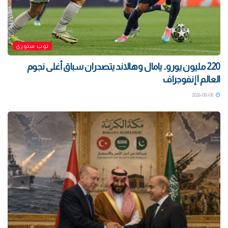
توب ستوري
220 مليون يورو.. يامال وهالاند يتصدران سباق أغلى نجوم
العالم | إنفوجراف
2026-08-08