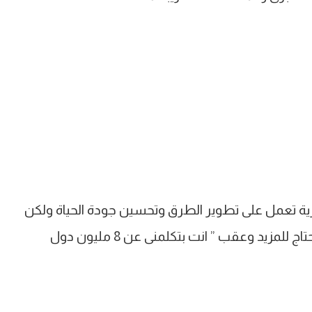
رية تعمل على تطوير الطرق وتحسين جودة الحياة ولكن
لا تزال الأحياء مثل كرداسة، أبو النمرس ، الخصوص تحتاج للمزيد وعقب ” انت بتكلمنى عن 8 مليون دول