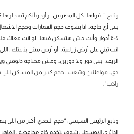
وتابع: “بقولها لكل المصريين.. وأرجو أنكم تسجلوها
يبنى أي حاجة.. انا بشوف حجم العمارات وحجم الاشغال
5-6 أدوار وأنت مش هتسكن فيها.. لو انت معاك 
انت تبني على أرض زراعية.. أو أرض مش بتاعتك.. اللى
دي.. مواطنين وشعب.. حجم كبير من المساكن الل
راكب”.
وتابع الرئيس السيسي: “حجم التحدي، أكبر من اللى بنفك
الدائرى الاوسطي شوف بتخدم كام محافظة.. القاهرة 