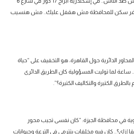
جماعة يبقا فيه صيغة لحل المسألة .. الاشتراطات مش ضد الناس.. في إسكندرية أبراج 17 دور في شارع 6
ن توفر سكن للمحافظة مش هقفل عليك.. مش هنسيب
محاور الدائرية حول القاهرة، هو التخفيف على “حياة
. ساعة لما توليت المسؤولية كان الطريق الدائرى
الطرق الكتيرة والتكاليف الكتيرة؟”.
ة في محافظة الجيزة: “كان نفسى تجيب محور
بقا إزاى؟.. كان فيه مخلفات بتترمى في الترعة وحيوانات