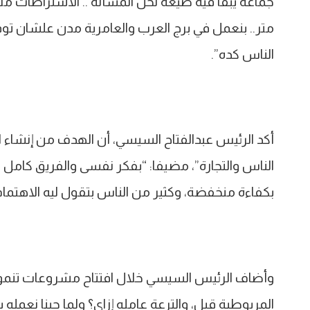
متر.. بنعمل في برج العرب والعامرية مدن علشا
الناس كده”.
أكد الرئيس عبدالفتاح السيسي، أن الهدف من إنشاء ال
الناس والتجارة”، مضيفا: “بفكر نفسى والفريق كامل .
بكفاءة منخفضة، وكثير من الناس بتقول ليه الاهتمام ب
وأضاف الرئيس السيسي خلال افتتاح مشروعات تنموي
المريوطية قبل، والترعة عامله إزاى؟ ولما جينا نعمله 