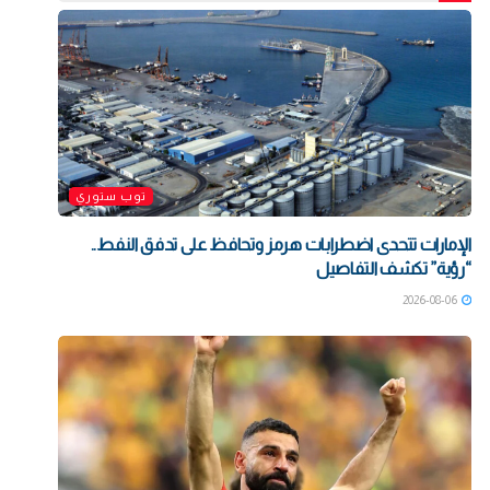
توب ستوري
الإمارات تتحدى اضطرابات هرمز وتحافظ على تدفق النفط..
“رؤية” تكشف التفاصيل
2026-08-06