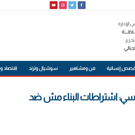
الإدارة
ـاظــــة
تحرير
جبالي
صص إنسانية
فن ومشاهير
سوشيال وترند
اقتصاد و
سيسي: اشتراطات البناء مش ضد