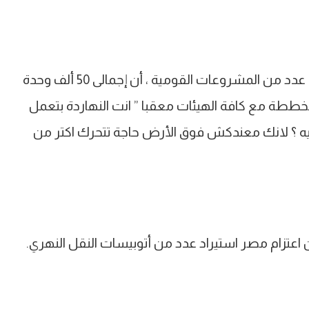
وأضاف الرئيس السيسى خلال كلمته بفعاليات افتتاح عدد من المشروعات القومية ، أن إجمالى 50 ألف وحدة
مخططة مع كافة الهيئات معقبا ” انت النهاردة بتعمل
ليه ؟ لانك معندكش فوق الأرض حاجة تتحرك اكتر من
 اعتزام مصر استيراد عدد من أتوبيسات النقل النهري.