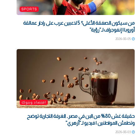
SPORTS
من سيكون الصفقة الأغلى؟ 5 لاعبين عرب على رادار عمالقة
أوروبا | إنفوجراف لـ”رؤية”
2026-08-05
اقتصاد وبنوك
حقيقة غش 80% من البن في مصر.. الغرفة التجارية توضح
وتطمئن المواطنين | فيديو لـ”أزهري”
2026-08-03