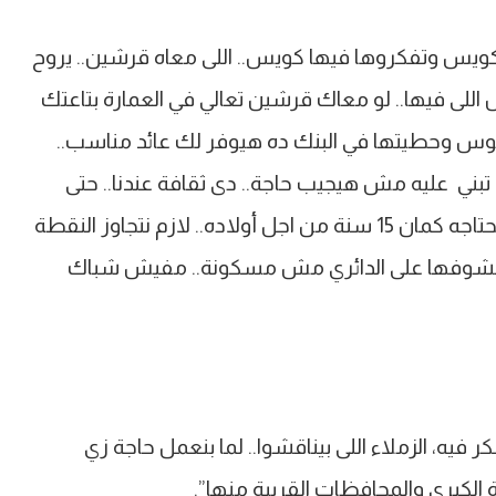
 كويس وتفكروها فيها كويس.. اللى معاه قرشين.. يروح
 اللى فيها.. لو معاك قرشين تعالي في العمارة بتاعتك
فلوس وحطيتها في البنك ده هيوفر لك عائد مناسب..
 تبني عليه مش هيجيب حاجة.. دى ثقافة عندنا.. حتى
الريف.. يبنى دور ولا دورين.. ومش محتاجه دلوقتي ويحتاجه كمان 15 سنة من اجل أولاده.. لازم نتجاوز النقطة
ى بشوفها على الدائري مش مسكونة.. مفيش شباك
ر فيه، الزملاء اللى بيناقشوا.. لما بنعمل حاجة زي
الكبرى والمحافظات القريبة منها”.