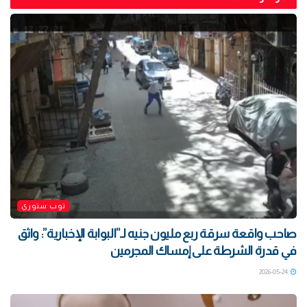
توب ستوري
صاحب واقعة سرقة ربع مليون جنيه لـ”البوابة الإخبارية”: واثق
في قدرة الشرطة على إمساك المجرمين
2026-05-24