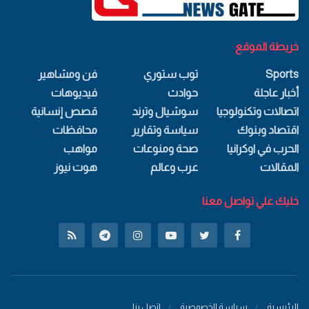
خريطة الموقع
Sports
توب ستوري
فن ومشاهير
أخبار عاجلة
حوادث
فيديوهات
اتصالات وتكنولوجيا
سوشيال وترند
قصص إنسانية
اقتصاد وبنوك
سياسة وتقارير
محافظات
الحرب في اوكرانيا
صحة ومنوعات
مواهب
المقالات
عرب وعالم
هوت نيوز
خليك علي تواصل معنا
الرئيسية
سياسة الخصوصية
اتصل بنا