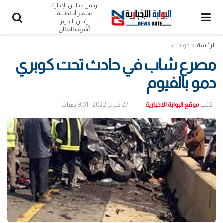
رئيس مجلس الإدارة
ســمـر أبــاظــــة
رئيس التحرير
أشرف الجبالي
الرئيسة
حوادث
مصرع شاب في حادث تحت كوبري
دمو بالفيوم
كتب
موقع البوابة الاخبارية
27 فبراير 2022 - 9:01 صباحًا