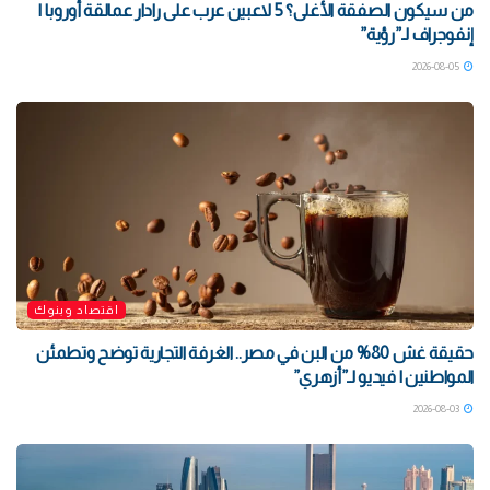
من سيكون الصفقة الأغلى؟ 5 لاعبين عرب على رادار عمالقة أوروبا |
إنفوجراف لـ”رؤية”
2026-08-05
اقتصاد وبنوك
حقيقة غش 80% من البن في مصر.. الغرفة التجارية توضح وتطمئن
المواطنين | فيديو لـ”أزهري”
2026-08-03