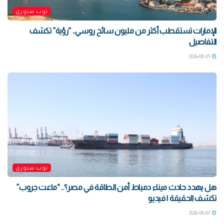
توب ستوري
الإمارات تستقطب أكثر من مليون سائح روسي.. “رؤية” تكشف
التفاصيل
2026-08-01
توب ستوري
هل يهدد حادث ميناء دمياط أمن الطاقة في مصر؟.. “ماعت جروب”
تكشف الحقيقة | فيديو
2026-08-01