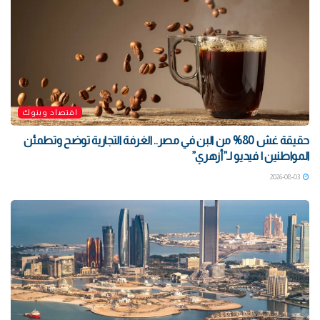
اقتصاد وبنوك
حقيقة غش 80% من البن في مصر.. الغرفة التجارية توضح وتطمئن
المواطنين | فيديو لـ”أزهري”
2026-08-03