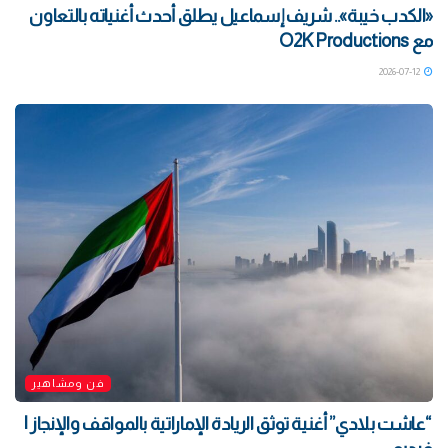
«الكدب خيبة».. شريف إسماعيل يطلق أحدث أغنياته بالتعاون
مع O2K Productions
2026-07-12
فن ومشاهير
“عاشت بلادي” أغنية توثق الريادة الإماراتية بالمواقف والإنجاز |