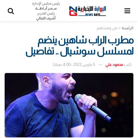
رئيس مجلس الإدارة
ســمـر أبــاظــــة
رئيس التحرير
أشرف الجبالي
الرئيسة
فن ومشاهير
مطرب الراب شاهين ينضم
لمسلسل سوشيال .. تفاصيل
كتب
محمود علي
5 مارس 2022 - 4:00 صباحًا