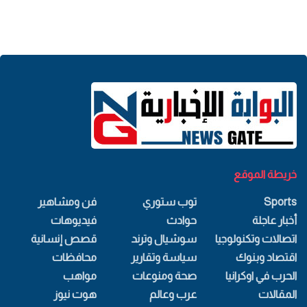
خريطة الموقع
Sports
توب ستوري
فن ومشاهير
أخبار عاجلة
حوادث
فيديوهات
اتصالات وتكنولوجيا
سوشيال وترند
قصص إنسانية
اقتصاد وبنوك
سياسة وتقارير
محافظات
الحرب في اوكرانيا
صحة ومنوعات
مواهب
المقالات
عرب وعالم
هوت نيوز