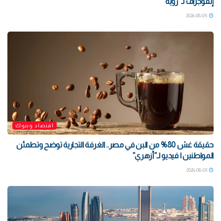
إنفوجراف لـ”رؤية”
2026-08-05
اقتصاد وبنوك
حقيقة غش 80% من البن في مصر.. الغرفة التجارية توضح وتطمئن
المواطنين | فيديو لـ”أزهري”
2026-08-03