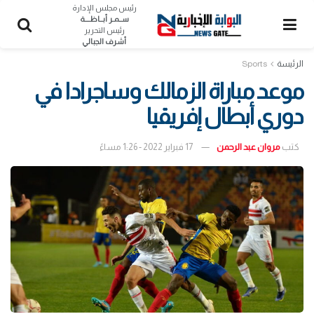
رئيس مجلس الإدارة
ســمـر أبــاظــــة
رئيس التحرير
أشرف الجبالي
الرئيسة
Sports
موعد مباراة الزمالك وساجرادا في
دوري أبطال إفريقيا
كتب
مروان عبد الرحمن
17 فبراير 2022 - 1:26 مساءً