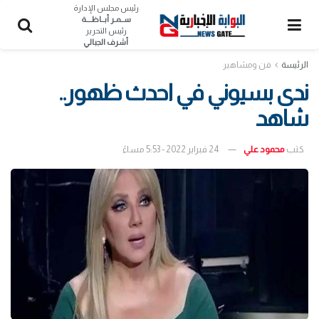
رئيس مجلس الإدارة
ســمـر أبــاظــــة
رئيس التحرير
أشرف الجبالي
الرئيسة
فن ومشاهير
ندى بسيوني في احدث ظهور..
شاهد
كتب
محمود علي
24 فبراير 2022 - 5:53 مساءً