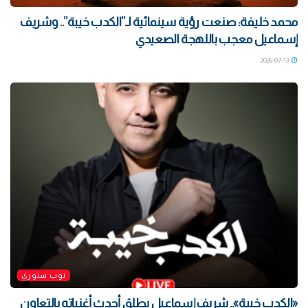
محمد خليفة: صنعت رؤية سينمائية لـ”الكدب خيبة”.. وشريف
إسماعيل معجب باللهجة الصعيدي
2026-07-13
توب ستوري
«الكدب خيبة».. شريف إسماعيل يطلق أحدث أغنياته بالتعاون