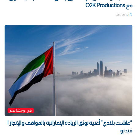
مع O2K Productions
2026-07-12
فن ومشاهير
“عاشت بلادي” أغنية توثق الريادة الإماراتية بالمواقف والإنجاز |
فيديو