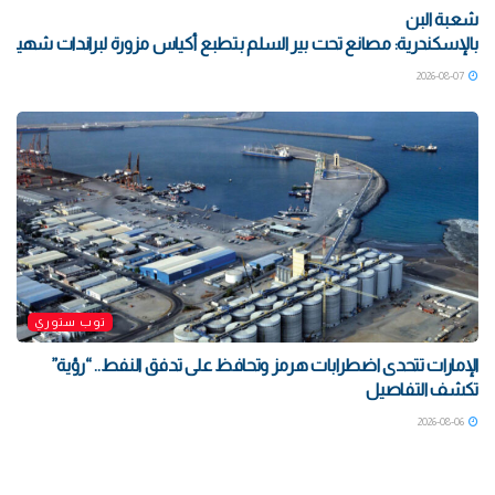
شعبة البن
بالإسكندرية: مصانع تحت بير السلم بتطبع أكياس مزورة لبراندات شهيرة بتو
2026-08-07
توب ستوري
الإمارات تتحدى اضطرابات هرمز وتحافظ على تدفق النفط.. “رؤية”
تكشف التفاصيل
2026-08-06