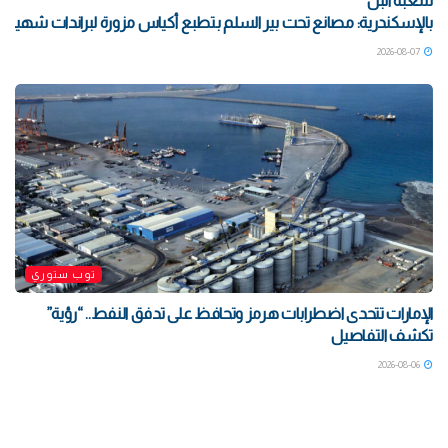
شعبة البن
بالإسكندرية: مصانع تحت بير السلم بتطبع أكياس مزورة لبراندات شهيرة بتو
2026-08-07
توب ستوري
الإمارات تتحدى اضطرابات هرمز وتحافظ على تدفق النفط.. “رؤية”
تكشف التفاصيل
2026-08-06