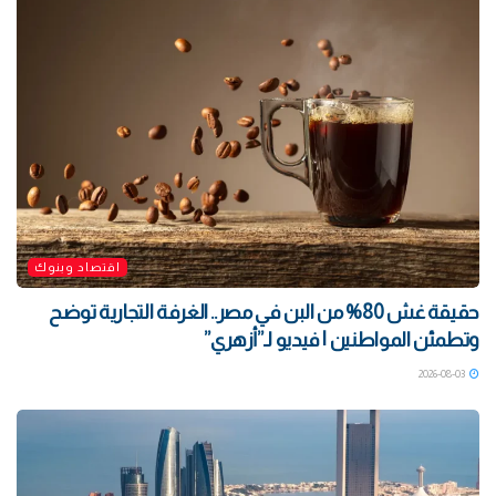
اقتصاد وبنوك
حقيقة غش 80% من البن في مصر.. الغرفة التجارية توضح
وتطمئن المواطنين | فيديو لـ”أزهري”
2026-08-03