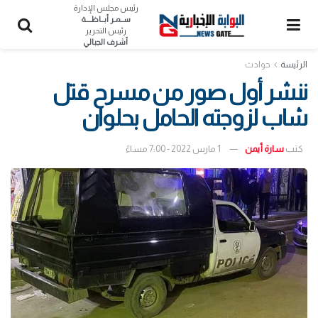
رئيس مجلس الإدارة
ســمـر أبــاظــــة
رئيس التحرير
أشرف الجبالي
الرئيسة
حوادث
ننشر أول صور من مسرح قتل
شاب لزوجته الحامل بحلوان
كتب
سارة أيمن
1 مارس 2022 - 7:00 مساءً