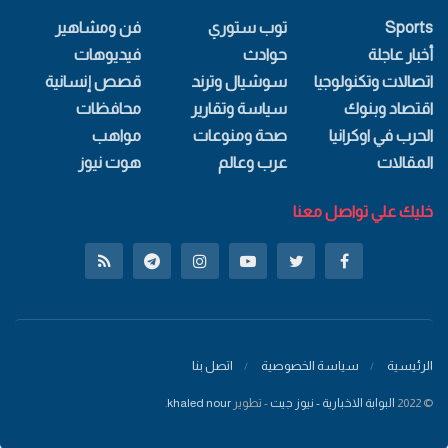
Sports
توب ستوري
فن ومشاهير
أخبار عاجلة
حوادث
فيديوهات
اتصالات وتكنولوجيا
سوشيال وترند
قصص إنسانية
اقتصاد وبنوك
سياسة وتقارير
محافظات
الحرب في اوكرانيا
صحة ومنوعات
مواهب
المقالات
عرب وعالم
هوت نيوز
خليك علي تواصل معنا
الرئيسية
سياسة الخصوصية
اتصل بنا
© 2022
البوابة الاخبارية - نيوز جيت
- تطوير
khaled nour
.