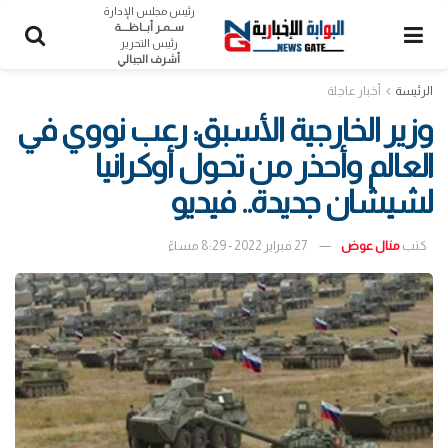
رئيس مجلس الإدارة
ســمـر أبــاظــــة
رئيس التحرير
أشرف الجبالي
الرئيسة
أخبار عاجلة
وزير الخارجية الأسبق: رعب نووي في
العالم وأحذر من تحول أوكرانيا
لشيشان جديدة.. فيديو
كتب
منال عوض
27 فبراير 2022 - 8:29 مساءً