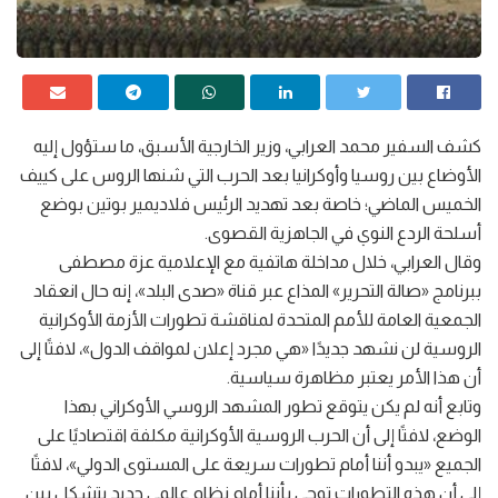
كشف السفير محمد العرابي، وزير الخارجية الأسبق، ما ستؤول إليه
الأوضاع بين روسيا وأوكرانيا بعد الحرب التي شنها الروس على كييف
الخميس الماضي؛ خاصة بعد تهديد الرئيس فلاديمير بوتين بوضع
أسلحة الردع النوي في الجاهزية القصوى.
وقال العرابي، خلال مداخلة هاتفية مع الإعلامية عزة مصطفى
ببرنامج «صالة التحرير» المذاع عبر قناة «صدى البلد»، إنه حال انعقاد
الجمعية العامة للأمم المتحدة لمناقشة تطورات الأزمة الأوكرانية
الروسية لن نشهد جديدًا «هي مجرد إعلان لمواقف الدول»، لافتًا إلى
أن هذا الأمر يعتبر مظاهرة سياسية.
وتابع أنه لم يكن يتوقع تطور المشهد الروسي الأوكراني بهذا
الوضع، لافتًا إلى أن الحرب الروسية الأوكرانية مكلفة اقتصاديًا على
الجميع «يبدو أننا أمام تطورات سريعة على المستوى الدولي»، لافتًا
إلى أن هذه التطورات توحي بأننا أمام نظام عالمي جديد يتشكل بين