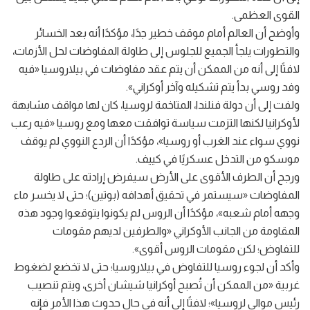
القوى العظمى.
وأوضح أن العالم أمام موقف خطير جدًا، مؤكدًا أنه بعد الخسائر
والتطورات يلجأ الجميع للجلوس إلى طاولة المفاوضات لحل الأزمات،
لافتًا إلى أنه من الممكن أن يتم عقد مفاوضات في بيلاروسيا «فيه
وفد روسي بدأ يتم تشكيله وآخر أوكراني».
ولفت إلى أن دولة فنلندا، المتاخمة لروسيا، كان لها مواقف مشابهة
لأوكرانيا لكنها التزمت سياسة توافقت معها ومع روسيا «فيه رعب
نووي سواء عند الغرب أو روسيا»، مؤكدًا أن الردع النووي لم يوقف
موسكو من التدخل عسكريًا في كييف.
ورجح أن الطرف الأقوى على الأرض سيفرض إرادته على طاولة
المفاوضات «سيستمر في تحقيق أهدافه (بوتين)؛ حتى لا يخسر ماء
وجهه أمام شعبه»، مؤكدًا أن الروس لم يكونوا يتوقعوا وجود هذه
المقاومة من الجانب الأوكراني «والطرفين لديهم مقومات
للتفاوض؛ لكن مقومات الروس أقوى».
وأكد أن لجوء روسيا للتفاوض في بيلاروسيا؛ حتى لا تخضع لضغوط
غربية «من الممكن أن تُصبح أوكرانيا شيشان أخرى، ويتم تنصيب
رئيس موالي لروسيا»؛ لافتًا إلى أنه في حال حدوث هذا الأمر فإنه