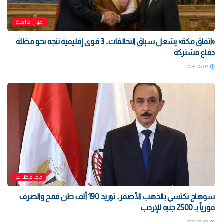
أخبار عاجلة
«اتفاق مكة» يشعل سباق التحالفات.. 3 قوى إقليمية تتجه نحو مظلة
دفاع مشتركة
2026-08-08
محافظات
سوهاج تكتسي بالذهب الأصفر.. توريد 190 ألف طن قمح والصرف
فورياً بـ 2500 جنيه للإردب
2026-08-08