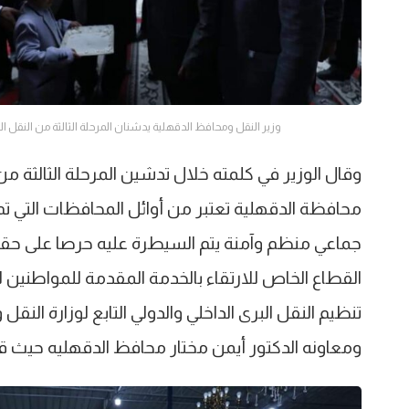
وزير النقل ومحافظ الدقهلية يدشنان المرحلة الثالثة من النقل ا
وقال الوزير في كلمته خلال تدشين المرحلة الثالثة م
محافظة الدقهلية تعتبر من أوائل المحافظات التي 
جماعي منظم وآمنة يتم السيطرة عليه حرصا على ح
القطاع الخاص للارتقاء بالخدمة المقدمة للمواطنين لا
تنظيم النقل البرى الداخلي والدولي التابع لوزارة الن
ومعاونه الدكتور أيمن مختار محافظ الدقهليه حيث قد