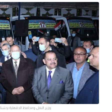
وزير النقل ومحافظ الدقهلية يدشنان 