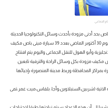
ام الجماعي
ع لتوفير عدد 88 سيارة مينى باص بحد أدنى مزودة بأحدث وسائل التكنولوجيا الحديثة
هذا وقد تم تدشين المرحلة الاولى من هذا المشروع يوم 30 أكتوبر الماضي بعدد 39 سيارة مينى باص مكيف
ليزية وأبو الهول للنقل الجماعى واليوم يتم افتتاح
مشروع بعدد 28 سيارة مينى باص مكيف مزودة بكل وسائل الراحة والترفية تابعين
رة بمراكز المحافظة وربط مدينة المنصورة بإحيائها
فظة الاتية (شربين،السنبلاوين،وأجا، بلقاس،ميت غمر،تمى
 مشيرا إلى أن هذه الاعداد سيتم زيادتها طبقا لاحتياجات