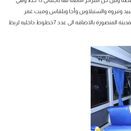
يشمل الربط ما بين (مدينة المنصورة ) عاصمة المحافظة وبين كل المراكز التابعة لها باجمالى 15 خط وهي
عبيد ونبروه والسنبلاوين وأجا وبلقاس وميت غمر
ودكرنس وتمي الامديد وميت سلسيل ومنية النصر بمدينة المنصورة بالاضافه الى عدد 7خطوط داخليه لربط