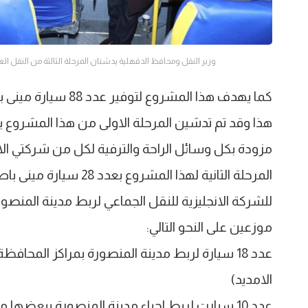
وزير النقل ومحافظ الدقهلية يدشنان المرحلة الثالثة من النقل الع
كما يهدف هذا المشرو
مزودة بكل وسائل الراحة والترفية لكل من شركتي الانج
المرحلة الثانية لهذا ال
للشركة الانجليزية للنقل الجماعي لربط مدينة المنصو
موزعين على النحو التالي:
عدد 18 سيارة لربط مدينة المنصورة بمراكز المحا
الامديد)
عدد 10 سيارت لربط احياء مدينة المنصورة ببعضها