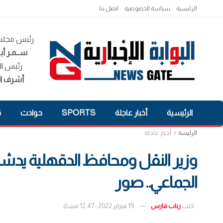
الرئيسية
سياسة الخصوصية
اتصل بنا
رئيس مجلس 
ســمـر أبـ
رئيس ال
أشرف ال
الرئيسية
أخبار عاجلة
SPORTS
حوادث
ق
الرئيسة
أخبار عاجلة
وزير النقل ومحافظ الدقهلية يدشنان
الجماعي.. صور
كتب
رباب فارس
19 فبراير 2022 - 12:47 مساءً