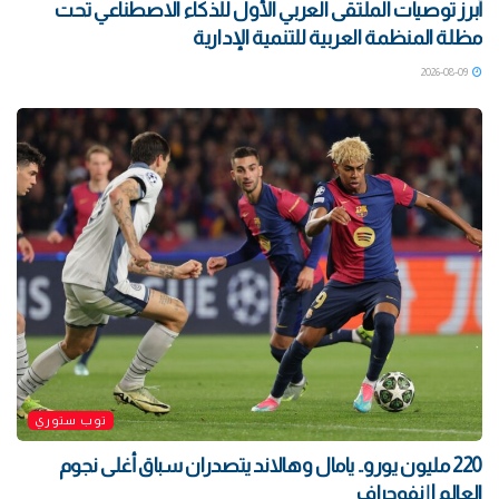
أبرز توصيات الملتقى العربي الأول للذكاء الاصطناعي تحت
مظلة المنظمة العربية للتنمية الإدارية
2026-08-09
توب ستوري
220 مليون يورو.. يامال وهالاند يتصدران سباق أغلى نجوم
العالم | إنفوجراف