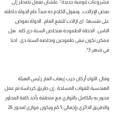
مشروعات قومية جديدة” :علشان نعمل نضطر إلى
بعض الإزالات.. وبقول الكلام ده مبدأ عام الدولة حاطته
على نفسها.. اى ازالات للنفع العام.. الدولة تعوض
الناس.. الخطة الطموحة هتخلص السنة دي كله.. هل
ممكن نكون نبقى طموحين ونخلصه السنة دى.. احنا
في شهر 3″.
وقال اللواء أركان حرب إيهاب الفار رئيس الهيئة
الهندسية للقوات المسلحة ، إن طريق كرداسة تم عمل
محور به بالكامل بالتوازي مع منطقة يأخذ كافة المحاور
والطريق الدائري بإجمالي 5 كم ويكون موازى لمحور 26