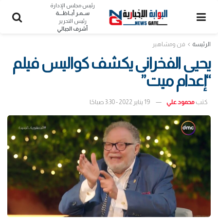
رئيس مجلس الإدارة
ســمـر أبــاظــــة
رئيس التحرير
أشرف الجبالي
الرئيسة
فن ومشاهير
يحيى الفخرانى يكشف كواليس فيلم
“إعدام ميت”
كتب
محمود علي
19 يناير 2022 - 3:30 صباحًا