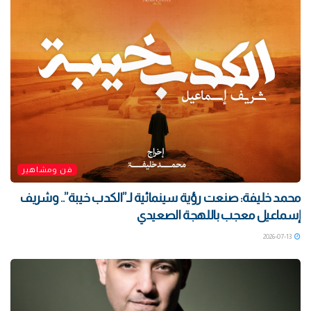
فن ومشاهير
محمد خليفة: صنعت رؤية سينمائية لـ”الكدب خيبة”.. وشريف
إسماعيل معجب باللهجة الصعيدي
2026-07-13