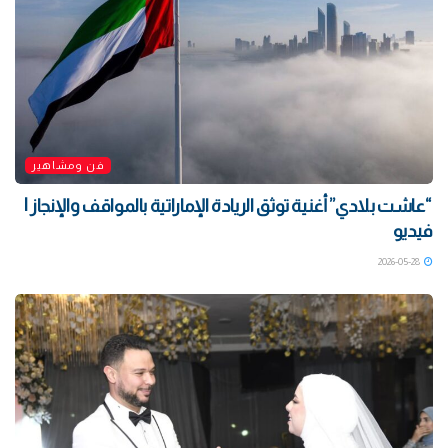
فن ومشاهير
“عاشت بلادي” أغنية توثق الريادة الإماراتية بالمواقف والإنجاز |
فيديو
2026-05-28