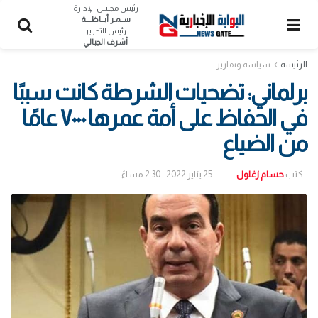
رئيس مجلس الإدارة
ســمـر أبــاظــــة
رئيس التحرير
أشرف الجبالي
الرئيسة
سياسة وتقارير
برلماني: تضحيات الشرطة كانت سببًا
في الحفاظ على أمة عمرها ٧٠٠٠ عامًا
من الضياع
كتب
حسام زغلول
25 يناير 2022 - 2:30 مساءً