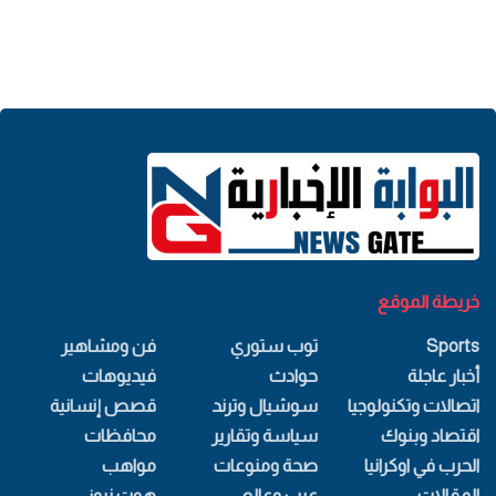
خريطة الموقع
Sports
توب ستوري
فن ومشاهير
أخبار عاجلة
حوادث
فيديوهات
اتصالات وتكنولوجيا
سوشيال وترند
قصص إنسانية
اقتصاد وبنوك
سياسة وتقارير
محافظات
الحرب في اوكرانيا
صحة ومنوعات
مواهب
المقالات
عرب وعالم
هوت نيوز