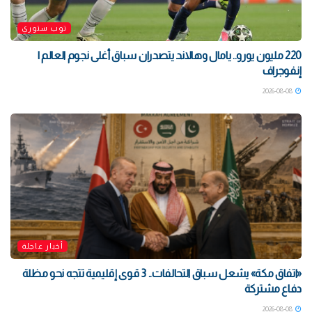
توب ستوري
220 مليون يورو.. يامال وهالاند يتصدران سباق أغلى نجوم العالم |
إنفوجراف
2026-08-08
أخبار عاجلة
«اتفاق مكة» يشعل سباق التحالفات.. 3 قوى إقليمية تتجه نحو مظلة
دفاع مشتركة
2026-08-08