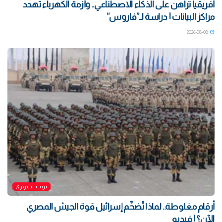
أفريقيا تراهن على الذكاء الاصطناعي.. وأزمة الكهرباء تهدد
مراكز البيانات | دراسة لـ”فاروس”
2026-08-08
توب ستوري
أرقام مغلوطة.. لماذا تُضخّم إسرائيل قوة الجيش المصري
الآن؟ | فيديو