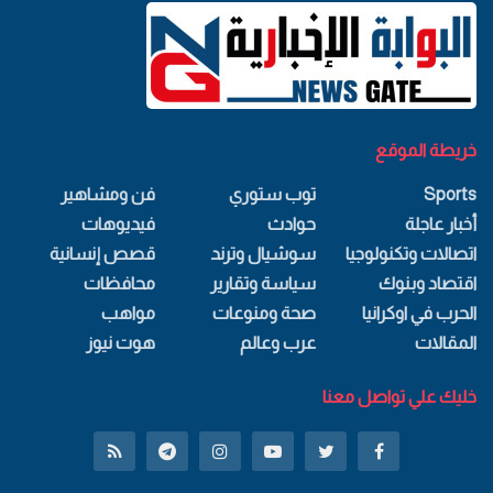
خريطة الموقع
Sports
توب ستوري
فن ومشاهير
أخبار عاجلة
حوادث
فيديوهات
اتصالات وتكنولوجيا
سوشيال وترند
قصص إنسانية
اقتصاد وبنوك
سياسة وتقارير
محافظات
الحرب في اوكرانيا
صحة ومنوعات
مواهب
المقالات
عرب وعالم
هوت نيوز
خليك علي تواصل معنا