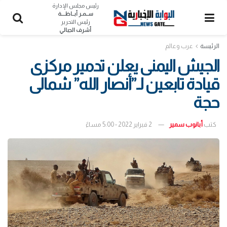
رئيس مجلس الإدارة
ســمـر أبــاظــــة
رئيس التحرير
أشرف الجبالي
الرئيسة
عرب وعالم
الجيش اليمنى يعلن تدمير مركزى
قيادة تابعين لـ”أنصار الله” شمالى
حجة
كتب
أبانوب سمير
2 فبراير 2022 - 5:00 مساءً