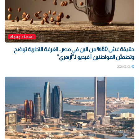
اقتصاد وبنوك
حقيقة غش 80% من البن في مصر.. الغرفة التجارية توضح
وتطمئن المواطنين | فيديو لـ”أزهري”
2026-08-03