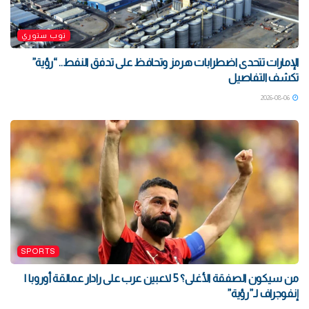
توب ستوري
الإمارات تتحدى اضطرابات هرمز وتحافظ على تدفق النفط.. “رؤية”
تكشف التفاصيل
2026-08-06
SPORTS
من سيكون الصفقة الأغلى؟ 5 لاعبين عرب على رادار عمالقة أوروبا |
إنفوجراف لـ”رؤية”