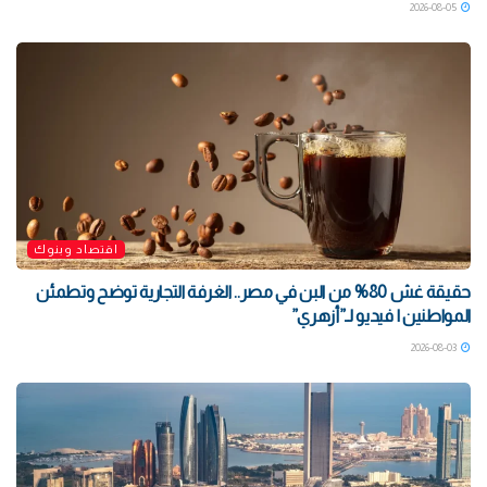
2026-08-05
اقتصاد وبنوك
حقيقة غش 80% من البن في مصر.. الغرفة التجارية توضح وتطمئن
المواطنين | فيديو لـ”أزهري”
2026-08-03