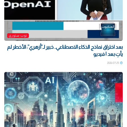
توب ستوري
بعد اختراق نماذج الذكاء الاصطناعي.. خبير لـ”أزهري”: الأخطر لم
يأتِ بعد | فيديو
2026-07-25