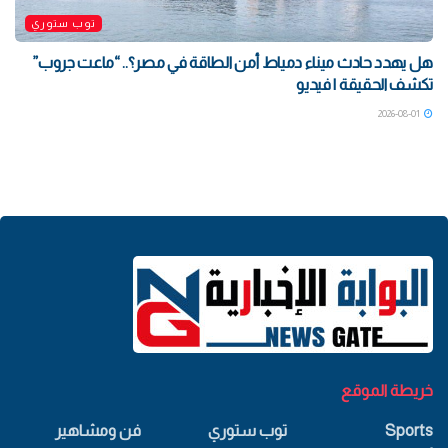
توب ستوري
هل يهدد حادث ميناء دمياط أمن الطاقة في مصر؟.. “ماعت جروب”
تكشف الحقيقة | فيديو
2026-08-01
خريطة الموقع
Sports
توب ستوري
فن ومشاهير