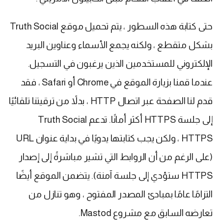
حتى كتابة هذه السطور ، يتم تحميل موقع Truth Social
بشكل متقطع ، ولكنه يجمع الأسماء وعناوين البريد
الإلكتروني للمستخدمين الذين يرغبون في التسجيل.
عندما قمنا بزيارة الموقع في Chrome أو Safari ، فقد
قدم لنا الصفحة عبر اتصال HTTP ، بدلاً من ترقيتنا تلقائيًا
إلى جلسة HTTPS أكثر أمانًا. تدعم Truth Social
HTTPS ، ولكن يجب كتابتها يدويًا في بداية عنوان URL
(على الرغم من أن الروابط التي تشير مباشرةً إلى إصدار
HTTPS ستؤدي إلى جلسة آمنة). يتضمن الموقع أيضًا
التزامًا عامًا بمبادئ المصدر المفتوح ، وهو تنازل من
تعارضه السابق مع مشروع Mastod.