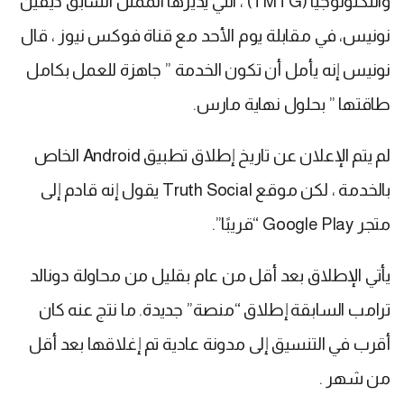
والتكنولوجيا (TMTG) ، التي يديرها الممثل السابق ديفين
نونيس، في مقابلة يوم الأحد مع قناة فوكس نيوز ، قال
نونيس إنه يأمل أن تكون الخدمة ” جاهزة للعمل بكامل
طاقتها ” بحلول نهاية مارس.
لم يتم الإعلان عن تاريخ إطلاق تطبيق Android الخاص
بالخدمة ، لكن موقع Truth Social يقول إنه قادم إلى
متجر Google Play “قريبًا”.
يأتي الإطلاق بعد أقل من عام بقليل من محاولة دونالد
ترامب السابقة إطلاق “منصة” جديدة. ما نتج عنه كان
أقرب في التنسيق إلى مدونة عادية تم إغلاقها بعد أقل
من شهر .