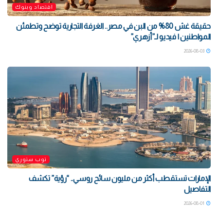
اقتصاد وبنوك
حقيقة غش 80% من البن في مصر.. الغرفة التجارية توضح وتطمئن
المواطنين | فيديو لـ”أزهري”
2026-08-03
توب ستوري
الإمارات تستقطب أكثر من مليون سائح روسي.. “رؤية” تكشف
التفاصيل
2026-08-01