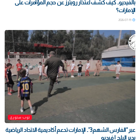
بالفيديو.. كيف كشف اعتذار رويترز عن حجم المؤامرات على
الإمارات؟
2026-07-19
توب ستوري
‏عبر “الفارس الشهم3”.. الإمارات تدعم أكاديمية الاتحاد الرياضية
بدير البلح | فيديو