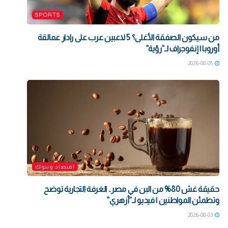
SPORTS
من سيكون الصفقة الأغلى؟ 5 لاعبين عرب على رادار عمالقة
أوروبا | إنفوجراف لـ”رؤية”
2026-08-05
اقتصاد وبنوك
حقيقة غش 80% من البن في مصر.. الغرفة التجارية توضح
وتطمئن المواطنين | فيديو لـ”أزهري”
2026-08-03