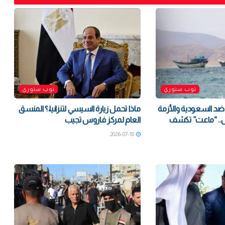
توب ستوري
توب ستوري
د السعودية والأزمة
ماذا تحمل زيارة السيسي لتنزانيا،؟ المنسق
س.. “ماعت” تكشف
العام لمركز فاروس تجيب
2026-07-18