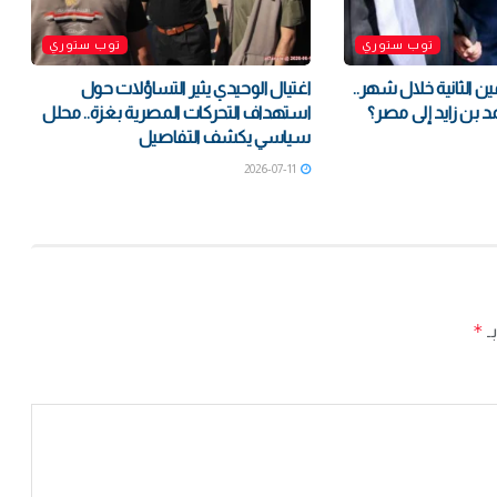
توب ستوري
توب ستوري
ين الثانية خلال شهر..
اغتيال الوحيدي يثير التساؤلات حول
د بن زايد إلى مصر؟
استهداف التحركات المصرية بغزة.. محلل
سياسي يكشف التفاصيل
2026-07-11
*
بـ