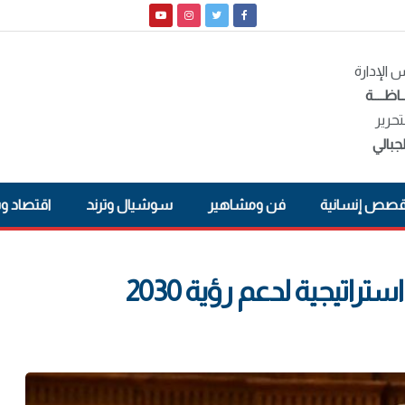
الإدارة
ـاظــــة
تحرير
جبالي
صص إنسانية
فن ومشاهير
سوشيال وترند
اقتصاد و
راتيجية لدعم رؤية 2030