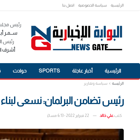
الرئيسية
سياسة الخصوصية
اتصل بنا
رئيس مجلس 
ســمـر أبـ
رئيس ال
أشرف ال
الرئيسية
أخبار عاجلة
SPORTS
حوادث
ق
الرئيسة
سياسة وتقارير
رئيس تضامن البرلمان: نسعى لبناء است
كتب
علي خالد
22 فبراير 2022 - 6:13 مساءً