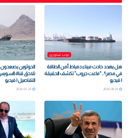
توب ستوري
هل يهدد حادث ميناء دمياط أمن الطاقة
الحوثوين يصعدون ض
في مصر؟.. “ماعت جروب” تكشف الحقيقة
تلاحق قناة السوي
| فيديو
التفاصيل | فيديو
2026-07-24
2026-08-01