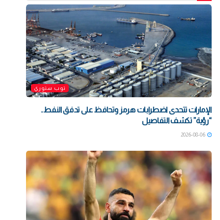
توب ستوري
الإمارات تتحدى اضطرابات هرمز وتحافظ على تدفق النفط..
“رؤية” تكشف التفاصيل
2026-08-06