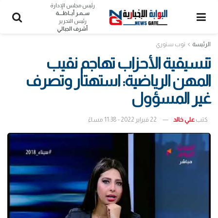
رئيس مجلس الإدارة
ســمـر أبــاظــــة
رئيس التحرير
أشرف الجبالي
الرئيسة
توب ستوري
تنسيقية الأحزاب تهاجم نقيب
المهن الرياضية: استهتار وتصرف
غير المسؤول
كتب
علي خالد
22 فبراير 2022 - 11:38 مساءً