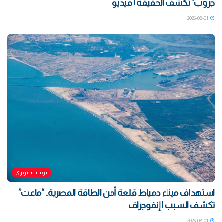
جروب” تكشف الحقيقة | فيديو
2026-08-01
توب ستوري
استهداف ميناء دمياط قلعة أمن الطاقة المصرية.. “ماعت”
تكشف السبب | إنفوجراف
2026-08-01