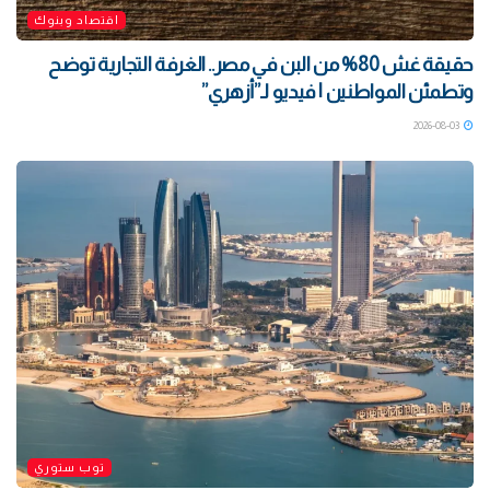
اقتصاد وبنوك
حقيقة غش 80% من البن في مصر.. الغرفة التجارية توضح
وتطمئن المواطنين | فيديو لـ”أزهري”
2026-08-03
توب ستوري