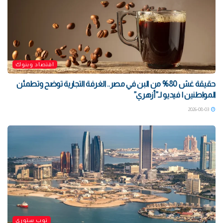
اقتصاد وبنوك
حقيقة غش 80% من البن في مصر.. الغرفة التجارية توضح وتطمئن
المواطنين | فيديو لـ”أزهري”
2026-08-03
توب ستوري