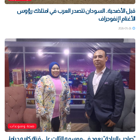
قبل الأضحية.. السودان تتصدر العرب في امتلاك رؤوس
الأغنام | إنفوجراف
2026-05-26
صحة ومنوعات
“صاحب الريادة” يعود في موسمه الثالث على قناة كايرو دراما: