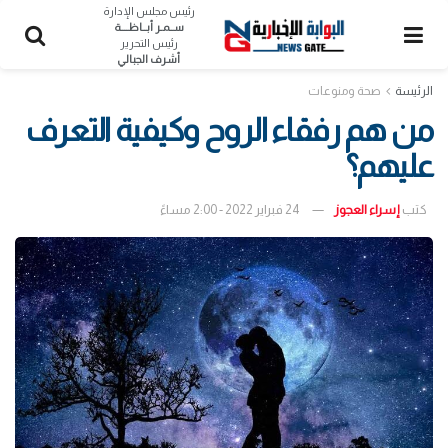
رئيس مجلس الإدارة
ســمـر أبــاظــــة
رئيس التحرير
أشرف الجبالي
الرئيسة
صحة ومنوعات
من هم رفقاء الروح وكيفية التعرف
عليهم؟
كتب
إسراء العجوز
24 فبراير 2022 - 2:00 مساءً