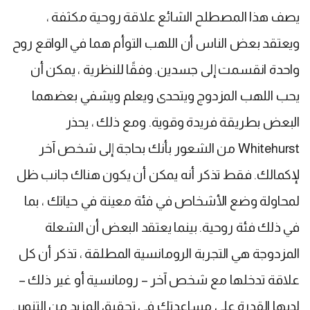
يصف هذا المصطلح الشائع علاقة روحية مكثفة ،
ويعتقد بعض الناس أن اللهب التوأم هما في الواقع روح
واحدة انقسمت إلى جسدين. وفقًا للنظرية ، يمكن أن
يحب اللهب المزدوج ويتحدى ويعلم ويشفي بعضهما
البعض بطريقة فريدة وقوية. ومع ذلك ، يحذر
Whitehurst من الشعور بأنك بحاجة إلى شخص آخر
لإكمالك. فقط تذكر أنه يمكن أن يكون هناك جانب ظل
لمحاولة وضع الأشخاص في فئة معينة في حياتك ، بما
في ذلك فئة روحية. بينما يعتقد البعض أن الشعلة
المزدوجة هي التجربة الرومانسية المطلقة ، تذكر أن كل
علاقة تدخلها مع شخص آخر – رومانسية أو غير ذلك –
لديها القدرة على مساعدتك في تحقيق المزيد من التنوير.