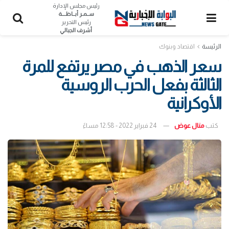
رئيس مجلس الإدارة
ســمـر أبــاظــــة
رئيس التحرير
أشرف الجبالي
الرئيسة
اقتصاد وبنوك
سعر الذهب في مصر يرتفع للمرة
الثالثة بفعل الحرب الروسية
الأوكرانية
كتب
منال عوض
24 فبراير 2022 - 12:58 مساءً