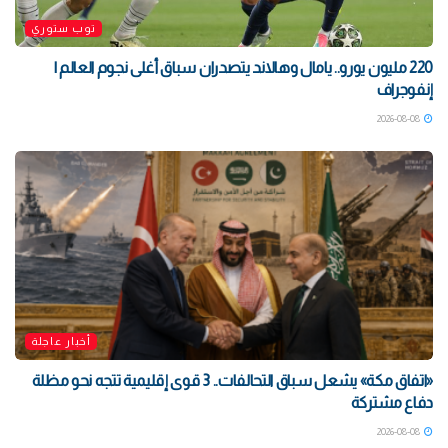
توب ستوري
220 مليون يورو.. يامال وهالاند يتصدران سباق أغلى نجوم العالم |
إنفوجراف
2026-08-08
أخبار عاجلة
«اتفاق مكة» يشعل سباق التحالفات.. 3 قوى إقليمية تتجه نحو مظلة
دفاع مشتركة
2026-08-08