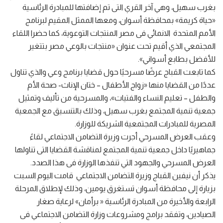
بغرب سهيل، وهي آخر القري التى تم إضافتها للمبادرة الرئاسية
«حياة كريمة» بمحافظة أسوان، ومعها الممثل المقيم لبرنامج
الأمم المتحدة الانمائي فى مصر المنتجات التوعوية، كما حضرا اللقاء
المجتمعي الذي أقيم تحت عنوان «منتجات بالوعي مصر بتتغير
للأفضل بطابع أسواني».
كما تابعت القباج عرضًا مسرحيًا حول قضايا برنامج وعي والذي تناول
عددًا من القضايا منها «زواج الأطفال – ختان الإناث- صحة الأم
والطفل – تعليم النساء والفتيات»، والمسرحية من تأليف وتمثيل
جمعية تنمية المجتمع بغرب سهيل، وذلك بالتنسيق مع الجمعية
المصرية للمبادرات المجتمعية الشريكة للوزارة.
وعقب العرض المسرحي أجرت وزيرة التضامن الاجتماعي لقاءً
جماهيريًا داخل جمعية تنمية المجتمع لمناقشة القضايا التى تناولها
العرض المسرحي والجهود التي تنفذها الوزارة فى هذا الصدد.
يذكر أن نيفين القباج وزيرة التضامن الاجتماعي قامت اليوم السبت
بزيارة إلى محافظة أسوان تستغرق يومين، وذلك لإطلاق المرحلة
الرابعة والأخيرة من المبادرة الرئاسية « برأمان» لرعاية صغار
الصيادين، وتفقد برامج ومشروعات وزارة التضامن الاجتماعي فى