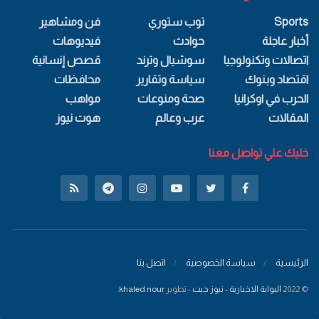
Sports
توب ستوري
فن ومشاهير
أخبار عاجلة
حوادث
فيديوهات
اتصالات وتكنولوجيا
سوشيال وترند
قصص إنسانية
اقتصاد وبنوك
سياسة وتقارير
محافظات
الحرب في اوكرانيا
صحة ومنوعات
مواهب
المقالات
عرب وعالم
هوت نيوز
خليك علي تواصل معنا
الرئيسية
سياسة الخصوصية
اتصل بنا
© 2022
البوابة الاخبارية - نيوز جيت
- تطوير
khaled nour
.