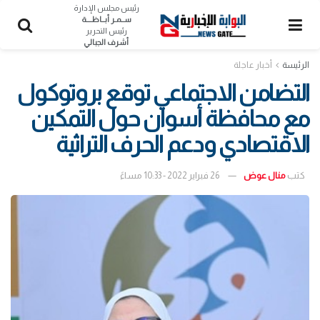
رئيس مجلس الإدارة
ســمـر أبــاظــــة
رئيس التحرير
أشرف الجبالي
الرئيسة
أخبار عاجلة
التضامن الاجتماعي توقع بروتوكول
مع محافظة أسوان حول التمكين
الاقتصادي ودعم الحرف التراثية
كتب
منال عوض
26 فبراير 2022 - 10:33 مساءً