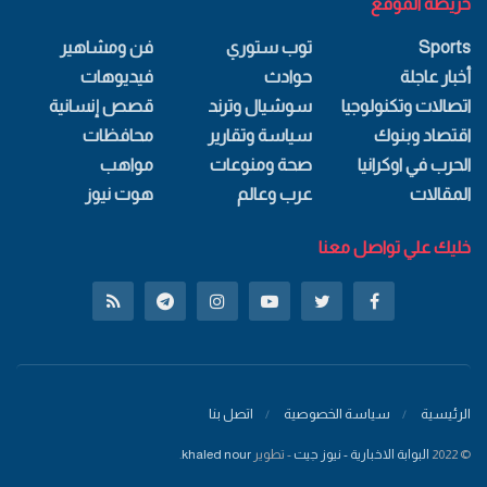
خريطة الموقع
Sports
توب ستوري
فن ومشاهير
أخبار عاجلة
حوادث
فيديوهات
اتصالات وتكنولوجيا
سوشيال وترند
قصص إنسانية
اقتصاد وبنوك
سياسة وتقارير
محافظات
الحرب في اوكرانيا
صحة ومنوعات
مواهب
المقالات
عرب وعالم
هوت نيوز
خليك علي تواصل معنا
الرئيسية
سياسة الخصوصية
اتصل بنا
© 2022
البوابة الاخبارية - نيوز جيت
- تطوير
khaled nour
.