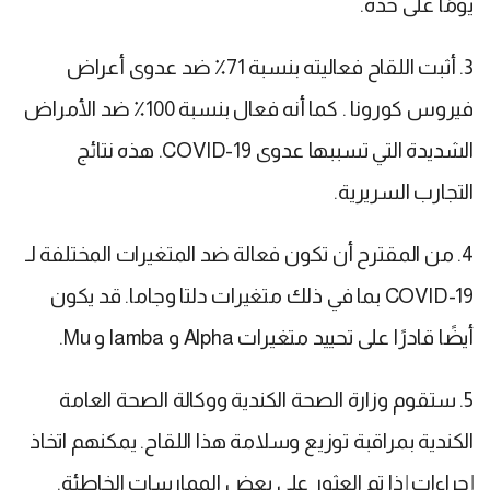
يومًا على حدة.
3. أثبت اللقاح فعاليته بنسبة 71٪ ضد عدوى أعراض
فيروس كورونا . كما أنه فعال بنسبة 100٪ ضد الأمراض
الشديدة التي تسببها عدوى COVID-19. هذه نتائج
التجارب السريرية.
4. من المقترح أن تكون فعالة ضد المتغيرات المختلفة لـ
COVID-19 بما في ذلك متغيرات دلتا وجاما. قد يكون
أيضًا قادرًا على تحييد متغيرات Alpha و lamba و Mu.
5. ستقوم وزارة الصحة الكندية ووكالة الصحة العامة
الكندية بمراقبة توزيع وسلامة هذا اللقاح. يمكنهم اتخاذ
إجراءات إذا تم العثور على بعض الممارسات الخاطئة.