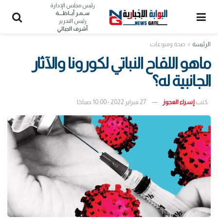
رئيس مجلس الإدارة
ســمـر أبــاظــــة
رئيس التحرير
أشرف الجبالي
الرئيسة
صحة ومنوعات
ماهو اللقاح النباتي لكورونا والآثار
الجانبية له؟
كتب
إسراء العجوز
27 فبراير 2022 - 10:00 صباحًا