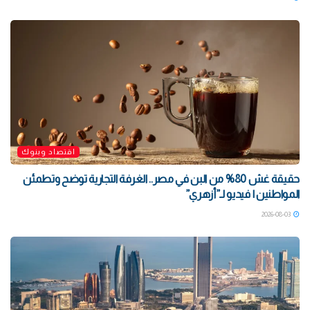
اقتصاد وبنوك
حقيقة غش 80% من البن في مصر.. الغرفة التجارية توضح وتطمئن
المواطنين | فيديو لـ”أزهري”
2026-08-03