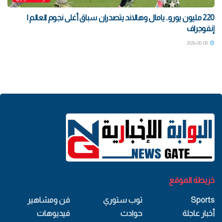
220 مليون يورو.. يامال وهالاند يتصدران سباق أغلى نجوم العالم |
إنفوجراف
2026-08-08
خريطة الموقع
Sports
توب ستوري
فن ومشاهير
أخبار عاجلة
حوادث
فيديوهات