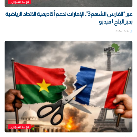
توب ستوري
‏عبر “الفارس الشهم3”.. الإمارات تدعم أكاديمية الاتحاد الرياضية
بدير البلح | فيديو
2026-07-06
توب ستوري