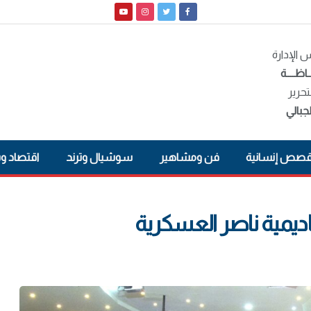
الإدارة
ـاظــــة
تحرير
جبالي
صص إنسانية
فن ومشاهير
سوشيال وترند
اقتصاد و
اديمية ناصر العسكرية