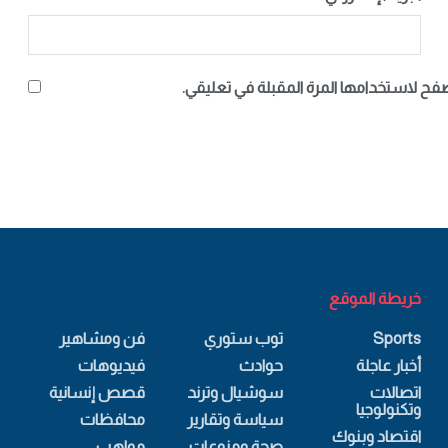
صفح لاستخدامها المرة المقبلة في تعليقي.
خريطة الموقع
Sports
توب ستوري
فن ومشاهير
أخبار عاجلة
حوادث
فيديوهات
اتصالات
سوشيال وترند
قصص إنسانية
وتكنولوجيا
سياسة وتقارير
محافظات
اقتصاد وبنوك
صحة ومنوعات
مواهب