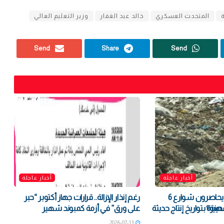
المتحدث العسكري
خالد عبد الغفار
وزير التعليم العالي
Send
Share
Send
أخبار عاجلة
أخبار عاجلة
القمامة والنباشون يحاصرون شوارع 6
رغم إنذار الإزالة.. قرارات جهاز أكتوبر “حبر
مدينة؟
رة بتواريخ إنتاج حديثة
على ورق” في أزمة كمبوند شهير
2026-07-13