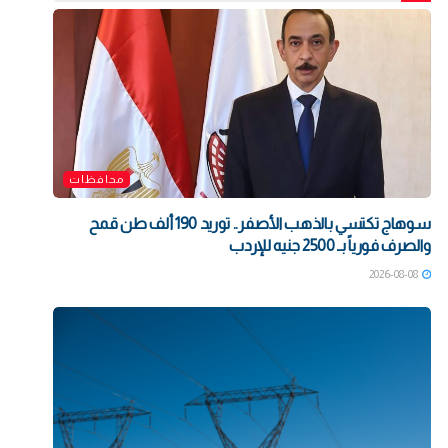
محافظات
سوهاج تكتسي بالذهب الأصفر.. توريد 190 ألف طن قمح
والصرف فورياً بـ 2500 جنيه للإردب
2026-08-08