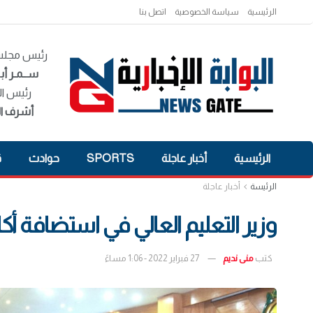
الرئيسية
سياسة الخصوصية
اتصل بنا
رئيس مجلس 
ســمـر أبـ
رئيس ال
أشرف ال
الرئيسية
أخبار عاجلة
SPORTS
حوادث
ق
الرئيسة
أخبار عاجلة
وزير التعليم العالي في استضافة أك
كتب
منى نديم
27 فبراير 2022 - 1:06 مساءً