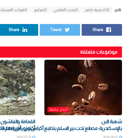
تاجز:
اكاديمية ناصر
البحث العلمي
التعليم
القوات المسلحة
Share
Tweet
Share
موضوعات متعلقة
أخبار عاجلة
شعبة البن
أكتوبر .. أين جهاز ال
بالإسكندرية: مصانع تحت بير السلم بتطبع أكياس مزورة لبراندات شهي
2026-07-19
2026-08-07