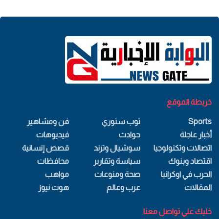
خريطة الموقع
Sports
توب ستوري
فن ومشاهير
أخبار عاجلة
حوادث
فيديوهات
اتصالات وتكنولوجيا
سوشيال وترند
قصص إنسانية
اقتصاد وبنوك
سياسة وتقارير
محافظات
الحرب في اوكرانيا
صحة ومنوعات
مواهب
المقالات
عرب وعالم
هوت نيوز
خليك علي تواصل معنا