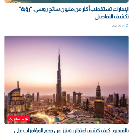
الإمارات تستقطب أكثر من مليون سائح روسي.. “رؤية”
تكشف التفاصيل
2026-08-01
توب ستوري
بالفيديو.. كيف كشف اعتذار رويترز عن حجم المؤامرات على