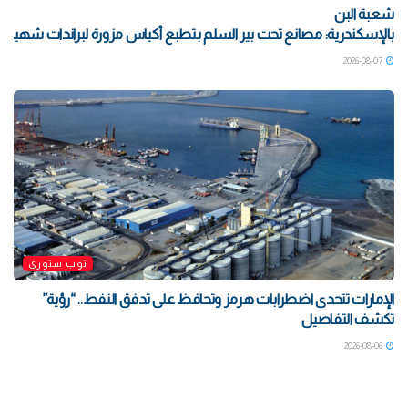
شعبة البن
بالإسكندرية: مصانع تحت بير السلم بتطبع أكياس مزورة لبراندات شهيرة بتو
2026-08-07
توب ستوري
الإمارات تتحدى اضطرابات هرمز وتحافظ على تدفق النفط.. “رؤية”
تكشف التفاصيل
2026-08-06