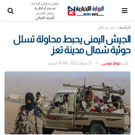
رئيس مجلس الإدارة
ســمـر أبــاظــــة
رئيس التحرير
أشرف الجبالي
الرئيسة
عرب وعالم
الجيش اليمنى يحبط محاولة تسلل
حوثية شمال مدينة تعز
كتب
جوليا عيسى
27 فبراير 2022 - 10:00 مساءً