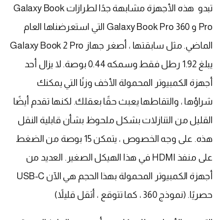
تبدو هذه الأجهزة مشابهة جدًا لطرازات Galaxy Book
Pro و Galaxy Book Pro 360 التي استعرضناها العام
الماضي. مثل سابقتها ، أصغر جهاز Galaxy Book 2 Pro
يبلغ 1.92 رطل فقط وسمكه 0.44 بوصة. لا يزال أحد
أجهزة الكمبيوتر المحمولة الأخف وزنًا التي يمكنك
شراؤها ، والتقاطها يعبث حقًا بعقلك. لكنها تقدم أيضًا
القليل من التنازلات بشكل ملحوظ بشأن قابلية النقل
هذه. على وجه الخصوص ، يتمكن 15 بوصة من الضغط
على منفذ HDMI في هذا الهيكل الصغير. العديد من
أجهزة الكمبيوتر المحمولة بهذا الحجم هي الآن USB-C
حصريًا. (نموذج 360 ، كما تتوقع ، أثقل قليلاً)