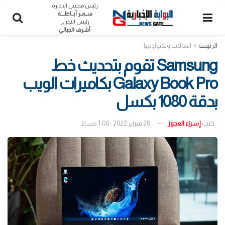
رئيس مجلس الإدارة
ســمـر أبــاظــــة
رئيس التحرير
أشرف الجبالي
الرئيسة
اتصالات وتكنولوجيا
Samsung تقوم بتحديث خط
Galaxy Book Pro بكاميرات الويب
بدقة 1080 بكسل
كتب
إسراء العجوز
28 فبراير 2022 - 1:00 مساءً