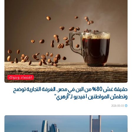
اقتصاد وبنوك
حقيقة غش 80% من البن في مصر.. الغرفة التجارية توضح
وتطمئن المواطنين | فيديو لـ”أزهري”
2026-08-03