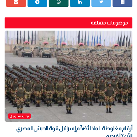
موضوعات متعلقة
توب ستوري
أرقام مغلوطة.. لماذا تُضخّم إسرائيل قوة الجيش المصري
الآن؟ | فيديو