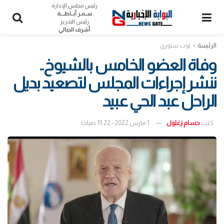
رئيس مجلس الإدارة
ســمـر أبــاظــــة
رئيس التحرير
أشرف الجبالي
الرئيسة
توب ستوري
وفاة العضو الخامس بالشيوخ..
ننشر إجراءات المجلس لتصعيد بديل
الراحل عبد الحي عبيد
كتب
حسام زغلول
1 مارس 2022 - 11:22 صباحًا