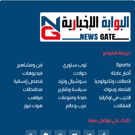
خريطة الموقع
Sports
توب ستوري
فن ومشاهير
أخبار عاجلة
حوادث
فيديوهات
اتصالات وتكنولوجيا
سوشيال وترند
قصص إنسانية
اقتصاد وبنوك
سياسة وتقارير
محافظات
الحرب في اوكرانيا
صحة ومنوعات
مواهب
المقالات
عرب وعالم
هوت نيوز
خليك علي تواصل معنا