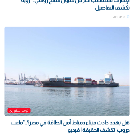
الإمارات تستقطب أكثر من مليون سائح روسي.. “رؤية”
تكشف التفاصيل
2026-08-01
توب ستوري
هل يهدد حادث ميناء دمياط أمن الطاقة في مصر؟.. “ماعت
جروب” تكشف الحقيقة | فيديو