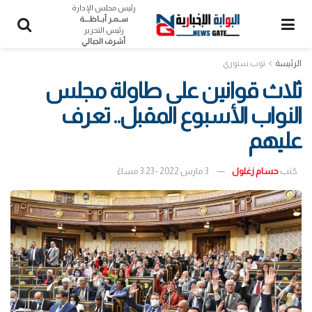
رئيس مجلس الإدارة
ســمـر أبــاظــــة
رئيس التحرير
أشرف الجبالي
الرئيسة
توب ستوري
ثلاث قوانين على طاولة مجلس
النواب الأسبوع المقبل.. تعرف
عليهم
كتب
حسام زغلول
3 مارس 2022 - 3:23 مساءً