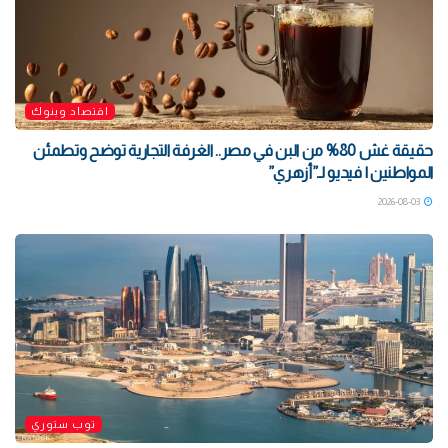
اقتصاد وبنوك
حقيقة غش 80% من البن في مصر.. الغرفة التجارية توضح وتطمئن
المواطنين | فيديو لـ”أزهري”
2026-08-03
توب ستوري