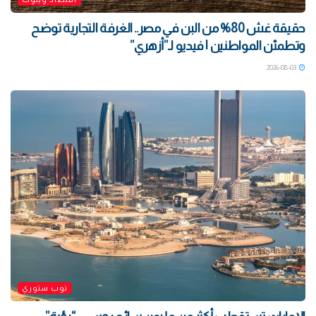
حقيقة غش 80% من البن في مصر.. الغرفة التجارية توضح
وتطمئن المواطنين | فيديو لـ”أزهري”
2026-08-03
توب ستوري