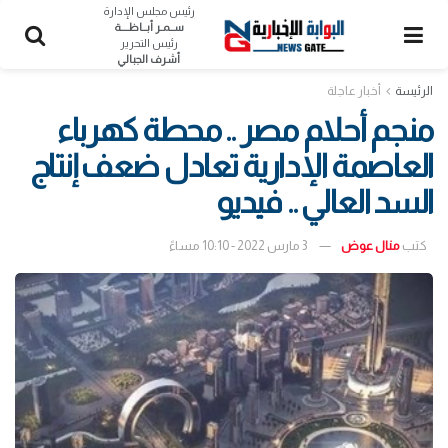
رئيس مجلس الإدارة
ســمـر أبــاظــــة
رئيس التحرير
أشرف الجبالي
الرئيسة
أخبار عاجلة
منجم أحلام مصر .. محطة كهرباء
العاصمة الإدارية تعادل ضعف إنتاج
السد العالي .. فيديو
كتب
منال عوض
3 مارس 2022 - 10:10 مساءً