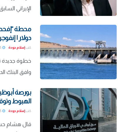
الإيراني السابق
دولار | إنفوج
كتب
إسلام جودة
2026-07-15
خطوة جديدة تع
وافق البنك الدو
بورصة أبوظ
الهبوط وتوقعا
كتب
إسلام جودة
2026-07-15
قال هشام حسن،