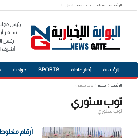
الرئيسية
سياسة الخصوصية
اتصل بنا
رئيس مجلس 
ســمـر أبـ
رئيس ال
أشرف ال
الرئيسية
أخبار عاجلة
SPORTS
حوادث
ق
الرئيسة
قسم
توب ستوري
توب ستوري
توب ستوري
أرقام مغلوطة.