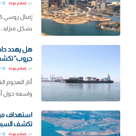
كتب
إسلام جودة
2026-08-01
إقبال روسي كبي
بشكل متزايد،..
هل يهدد حاد
جروب” تكشف 
كتب
إسلام جودة
2026-08-01
أثار الهجوم ا
واسعة حول أبع
استهداف مينا
تكشف السبب 
كتب
إسلام جودة
2026-08-01