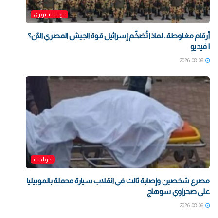
توب ستوري
أرقام مغلوطة.. لماذا تُضخّم إسرائيل قوة الجيش المصري الآن؟
| فيديو
2026-08-08
حوادث
مصرع شخصين وإصابة ثالث في انقلاب سيارة محملة بالموبيليا
على صحراوي سوهاج
2026-08-08