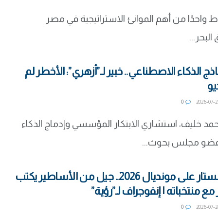
اط واحدًا من أهم الموانئ الاستراتيجية في مصر
بحر...
اذج الذكاء الاصطناعي.. خبير لـ”أزهري”: الأخطر لم
يو
0
حمد خليف، استشاري الابتكار المؤسسي وإدماج الذكاء
عضو مجلس بحوث...
بعد إسدال الستار على مونديال 2026.. جيل من الأساطير يكتب
مع منتخباته | إنفوجراف لـ”رؤية”
0