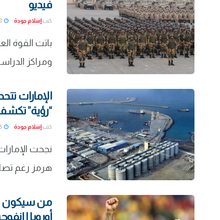
فيديو
كتب
إسلام جودة
2026-08-08
باتت القوة ال
ومراكز الدراسا
الإمارات تتح
“رؤية” تكشف
كتب
إسلام جودة
2026-08-06
نجحت الإمارات
هرمز رغم تصاع
أوروبا | إنفوج