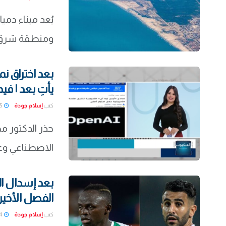
يُعد ميناء دمي
ومنطقة شرق ال
بعد اختراق نم
يأتِ بعد | فيد
كتب
إسلام جودة
2026-07-25
حذر الدكتور م
الاصطناعي و
الفصل الأخير 
كتب
إسلام جودة
2026-07-24