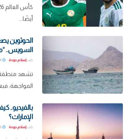
أيضًا...
الحوثوين يصع
السويس.. “م
كتب
إسلام جودة
2026-07-24
تشهد منطقة ال
المواجهة، فبعد
بالفيديو.. ك
الإمارات؟
كتب
إسلام جودة
2026-07-19