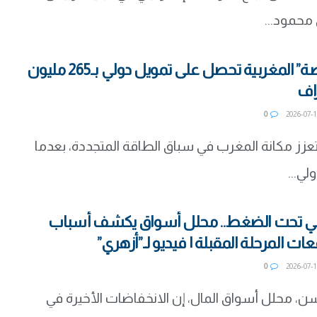
 محمود...
محطة “إفحصة” المغربية تحصل على تمويل دولي بـ265 مليون
راف
0
زز مكانة المغرب في سباق الطاقة المتجددة، بعدما
لي...
بي تحت الضغط.. محلل أسواق يكشف أسباب
ت المرحلة المقبلة | فيديو لـ”أزهري”
0
 محلل أسواق المال، إن الانخفاضات الأخيرة في