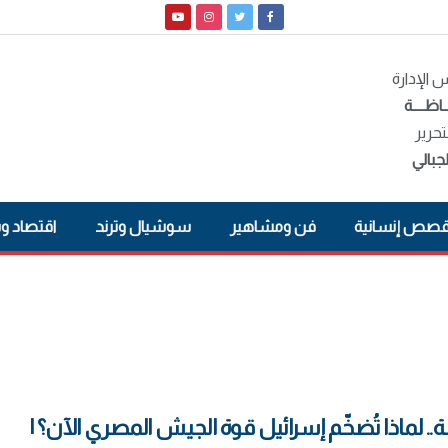
الإدارة
ـاظــــة
تحرير
جبالي
صص إنسانية
فن ومشاهير
سوشيال وترند
اقتصاد و
. لماذا تُضخّم إسرائيل قوة الجيش المصري الآن؟ |