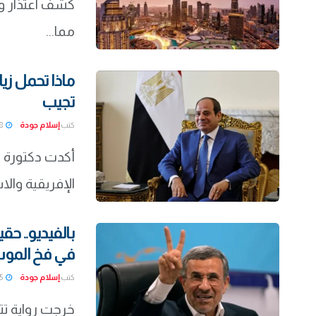
كشف اعتذار وكا
مما...
ماذا تحمل زيا
تجيب
كتب
إسلام جودة
2026-07-18
أكدت دكتورة ن
الإفريقية والاس
بالفيديو.. ح
في فخ الموسا
كتب
إسلام جودة
2026-07-15
خرجت رواية تت