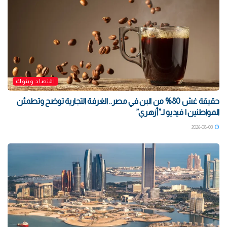
اقتصاد وبنوك
حقيقة غش 80% من البن في مصر.. الغرفة التجارية توضح وتطمئن
المواطنين | فيديو لـ”أزهري”
2026-08-03