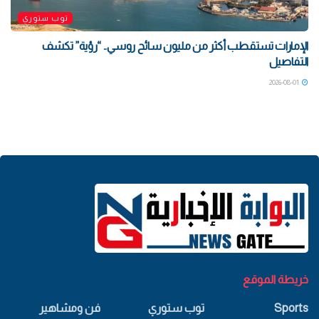
توب ستوري
الإمارات تستقطب أكثر من مليون سائح روسي.. “رؤية” تكشف
التفاصيل
2026-08-01
خريطة الموقع
Sports
توب ستوري
فن ومشاهير