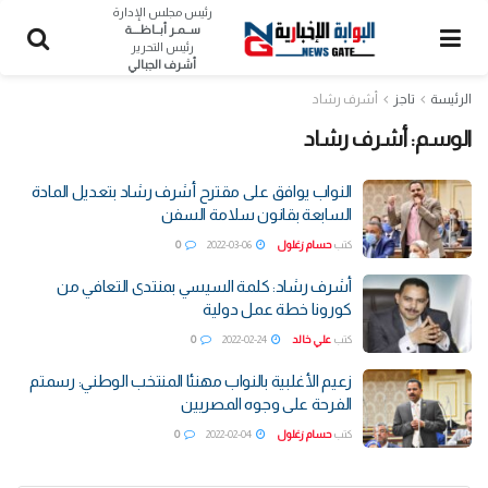
رئيس مجلس الإدارة
ســمـر أبــاظــــة
رئيس التحرير
أشرف الجبالي
الرئيسة
تاجز
أشرف رشاد
الوسم:
أشرف رشاد
النواب يوافق على مقترح أشرف رشاد بتعديل المادة
السابعة بقانون سلامة السفن
كتب
حسام زغلول
2022-03-06
0
أشرف رشاد: كلمة السيسي بمنتدى التعافي من
كورونا خطة عمل دولية
كتب
علي خالد
2022-02-24
0
زعيم الأغلبية بالنواب مهنئا المنتخب الوطني: رسمتم
الفرحة على وجوه المصريين
كتب
حسام زغلول
2022-02-04
0