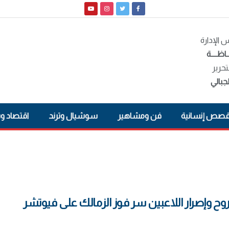
الإدارة
ـاظــــة
تحرير
جبالي
صص إنسانية
فن ومشاهير
سوشيال وترند
اقتصاد و
روح وإصرار اللاعبين سر فوز الزمالك على فيوتشر