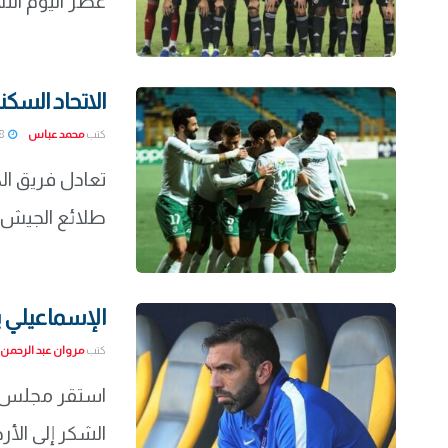
عصر اليوم الثل
الاتحاد السكن
كتب
محمد عباس
2022-02-28
تعادل فريق الك
طلائع الجيش، ف
الإسماعيلي ي
كتب
مروان عبد الرحمن
استقر مجلس إد
الشكر إلى الأرج