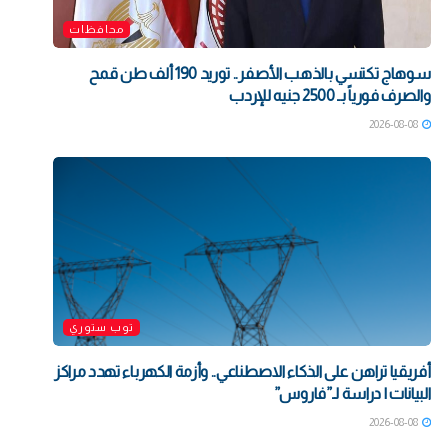
محافظات
سوهاج تكتسي بالذهب الأصفر.. توريد 190 ألف طن قمح
والصرف فورياً بـ 2500 جنيه للإردب
2026-08-08
توب ستوري
أفريقيا تراهن على الذكاء الاصطناعي.. وأزمة الكهرباء تهدد مراكز
البيانات | دراسة لـ”فاروس”
2026-08-08