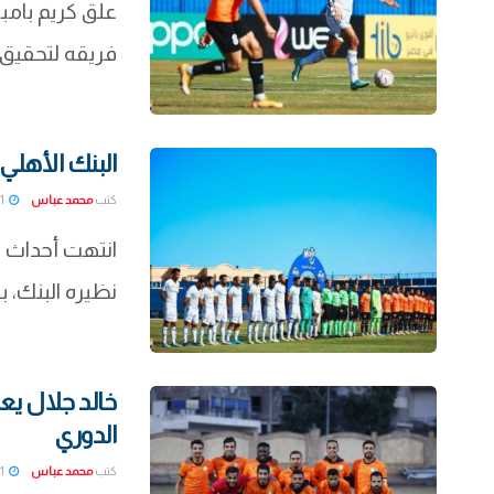
علق كريم بامبو
فريقه لتحقيق ا
البنك الأهلي
كتب
محمد عباس
2022-03-01
انتهت أحداث ال
نظيره البنك، ب
خالد جلال يع
الدوري
كتب
محمد عباس
2022-03-01