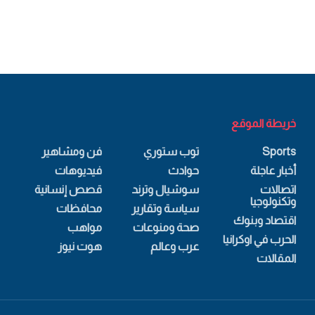
خريطة الموقع
Sports
توب ستوري
فن ومشاهير
أخبار عاجلة
حوادث
فيديوهات
اتصالات
سوشيال وترند
قصص إنسانية
وتكنولوجيا
سياسة وتقارير
محافظات
اقتصاد وبنوك
صحة ومنوعات
مواهب
الحرب في اوكرانيا
عرب وعالم
هوت نيوز
المقالات