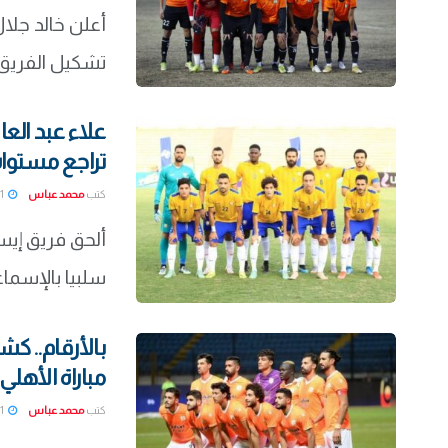
أعلن خالد جلال
تشكيل الفريق 
علاء عبد الع
تراجع مستوا
كتب
محمد عباس
2022-03-01
ألحق فريق إيست
سلبيا بالإسماع
مباراة الأهلي
كتب
محمد عباس
2022-03-01