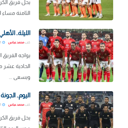
يحل فريق الكرة
الثامنة مساء ا
الليلة.. الأهل
كتب
محمد عباس
2022-03-01
يواجه الفريق ا
الحادية عشر م
ويسعى ...
اليوم.. الجون
كتب
محمد عباس
2022-03-01
يحل فريق الكرة