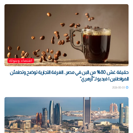
اقتصاد وبنوك
حقيقة غش 80% من البن في مصر.. الغرفة التجارية توضح وتطمئن
المواطنين | فيديو لـ”أزهري”
2026-08-03