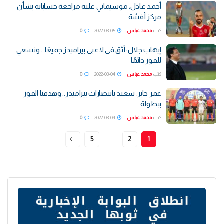
أحمد عادل: موسيماني عليه مراجعة حساباته بشأن
مركز أفشة
كتب
محمد عباس
2022-03-05
0
إيهاب جلال: أثق في لاعبي بيراميدز جميعًا .. ونسعي
للفوز دائمًا
كتب
محمد عباس
2022-03-04
0
عمر جابر: سعيد بانتصارات بيراميدز.. وهدفنا الفوز
ببطولة
كتب
محمد عباس
2022-03-04
0
5
…
2
1