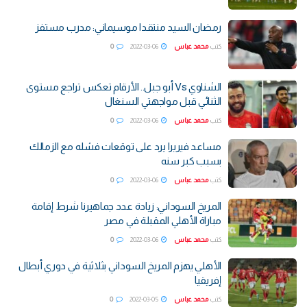
رمضان السيد منتقدا موسيماني: مدرب مستفز
كتب
محمد عباس
2022-03-06
0
الشناوي Vs أبو جبل.. الأرقام تعكس تراجع مستوى
الثنائي قبل مواجهتي السنغال
كتب
محمد عباس
2022-03-06
0
مساعد فيريرا يرد على توقعات فشله مع الزمالك
بسبب كبر سنه
كتب
محمد عباس
2022-03-06
0
المريخ السوداني: زيادة عدد جماهيرنا شرط إقامة
مباراة الأهلي المقبلة في مصر
كتب
محمد عباس
2022-03-06
0
الأهلي يهزم المريخ السوداني بثلاثية في دوري أبطال
إفريقيا
كتب
محمد عباس
2022-03-05
0