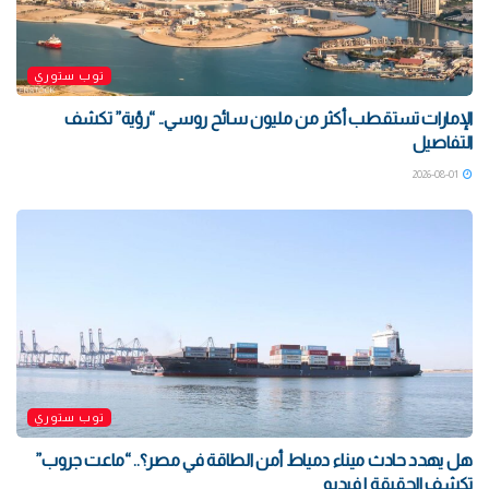
توب ستوري
الإمارات تستقطب أكثر من مليون سائح روسي.. “رؤية” تكشف
التفاصيل
2026-08-01
توب ستوري
هل يهدد حادث ميناء دمياط أمن الطاقة في مصر؟.. “ماعت جروب”
تكشف الحقيقة | فيديو