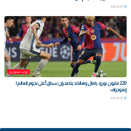
2026-08-09
توب ستوري
220 مليون يورو.. يامال وهالاند يتصدران سباق أغلى نجوم العالم |
إنفوجراف
2026-08-08