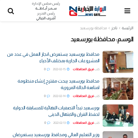
رئيس مجلس الإدارة
ســمـر أبــاظــــة
رئيس التحرير
أشرف الجبالي
الرئيسة
تاجز
محافظة بورسعيد
الوسم:
محافظة بورسعيد
محافظ بورسعيد يستعرض انجاز العمل في عدد من
المشروعات الجارية بمختلف الأحياء
كتب
فريق المحافظات
2022-02-15
0
محافظ بورسعيد يبحث مقترح إنشاء منظومة
لمتابعة الحالة المرورية
كتب
فريق المحافظات
2022-02-14
0
بورسعيد تبدأ التصفيات النهائية للمسابقة الدولية
لحفظ القران والابتهال الدينى
كتب
فريق المحافظات
2022-02-13
0
وزير التعليم العالي ومحافظ بورسعيد يستعرضان