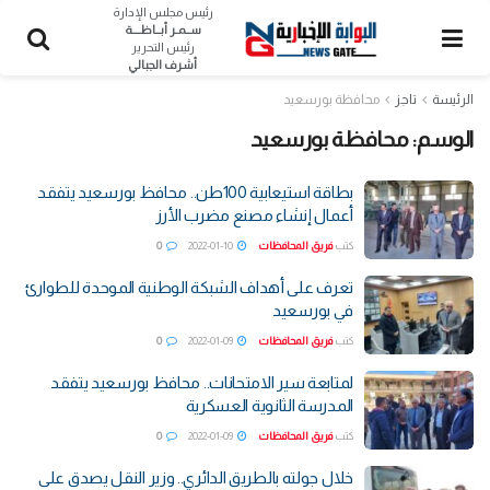
رئيس مجلس الإدارة
ســمـر أبــاظــــة
رئيس التحرير
أشرف الجبالي
الرئيسة
تاجز
محافظة بورسعيد
الوسم:
محافظة بورسعيد
بطاقة استيعابية 100طن.. محافظ بورسعيد يتفقد
أعمال إنشاء مصنع مضرب الأرز
كتب
فريق المحافظات
2022-01-10
0
تعرف على أهداف الشبكة الوطنية الموحدة للطوارئ
في بورسعيد
كتب
فريق المحافظات
2022-01-09
0
لمتابعة سير الامتحانات.. محافظ بورسعيد يتفقد
المدرسة الثانوية العسكرية
كتب
فريق المحافظات
2022-01-09
0
خلال جولته بالطريق الدائري.. وزير النقل يصدق على