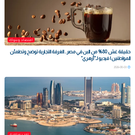
اقتصاد وبنوك
حقيقة غش 80% من البن في مصر.. الغرفة التجارية توضح وتطمئن
المواطنين | فيديو لـ”أزهري”
2026-08-03
توب ستوري