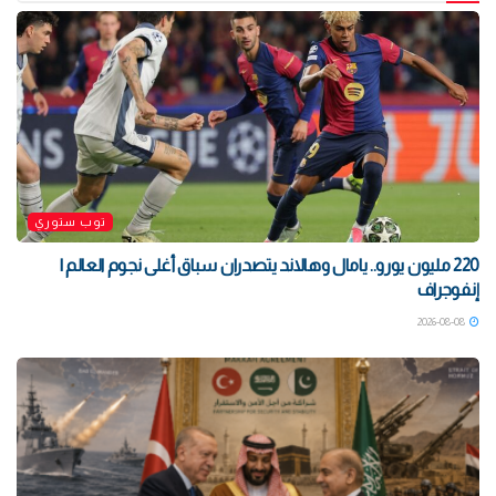
توب ستوري
220 مليون يورو.. يامال وهالاند يتصدران سباق أغلى نجوم العالم |
إنفوجراف
2026-08-08