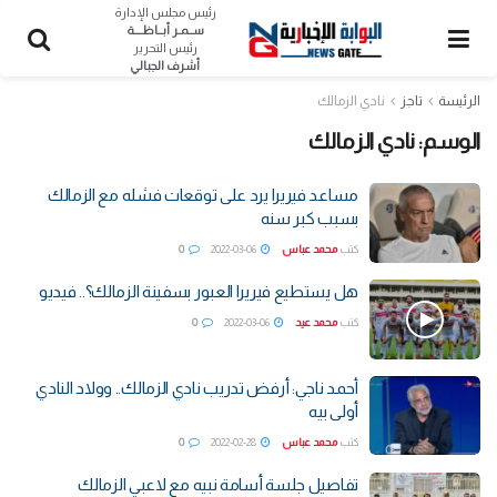
رئيس مجلس الإدارة
ســمـر أبــاظــــة
رئيس التحرير
أشرف الجبالي
الرئيسة
تاجز
نادي الزمالك
الوسم:
نادي الزمالك
مساعد فيريرا يرد على توقعات فشله مع الزمالك
بسبب كبر سنه
كتب
محمد عباس
2022-03-06
0
هل يستطيع فيريرا العبور بسفينة الزمالك؟.. فيديو
كتب
محمد عيد
2022-03-06
0
أحمد ناجي: أرفض تدريب نادي الزمالك.. وولاد النادي
أولى بيه
كتب
محمد عباس
2022-02-28
0
تفاصيل جلسة أسامة نبيه مع لاعبي الزمالك