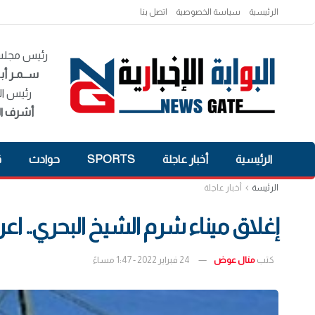
الرئيسية
سياسة الخصوصية
اتصل بنا
رئيس مجلس 
ســمـر أبـ
رئيس ال
أشرف ال
الرئيسية
أخبار عاجلة
SPORTS
حوادث
ق
الرئيسة
أخبار عاجلة
إغلاق ميناء شرم الشيخ البحري.. ا
كتب
منال عوض
24 فبراير 2022 - 1:47 مساءً