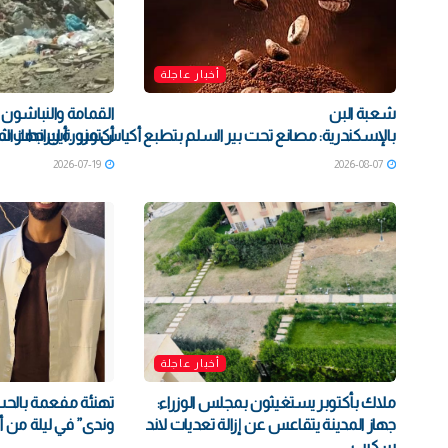
أخبار عاجلة
شعبة البن
أكتوبر .. أين جهاز ال
بالإسكندرية: مصانع تحت بير السلم بتطبع أكياس مزورة لبراندات شهي
2026-07-19
2026-08-07
أخبار عاجلة
ملاك بأكتوبر يستغيثون بمجلس الوزراء:
تهنئة مفعمة بالحب 
جهاز المدينة يتقاعس عن إزالة تعديات لاند
وندى” في ليلة من أل
سكيب