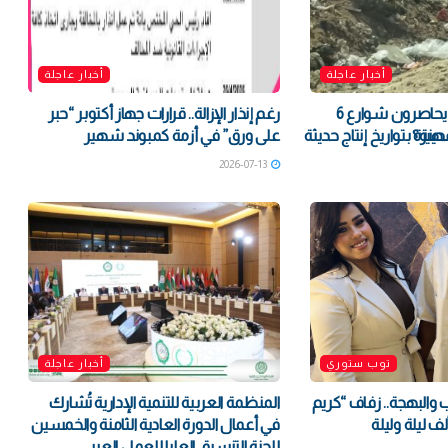
أخبار عاجلة
أخبار عاجلة
القمامة والنباشون يحاصرون شوارع 6
رغم إنذار الإزالة.. قرارات جهاز أكتوبر “حبر
مدينة؟
رة بتواريخ إنتاج حديثة
على ورق” في أزمة كمبوند شهير
2026-07-13
توب ستوري
أخبار عاجلة
والبهجة.. زفاف “كريم
المنظمة العربية للتنمية الإدارية تُشارك
ف ليلة وليلة
في أعمال الدورة العادية الثامنة والخمسين
للجنة التنسيق العليا للعمل العربي