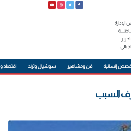
الإدارة
ـاظــــة
تحرير
جبالي
صص إنسانية
فن ومشاهير
سوشيال وترند
اقتصاد و
عرف السبب