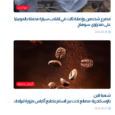
حوادث
مصرع شخصين وإصابة ثالث في انقلاب سيارة محملة بالموبيليا
على صحراوي سوهاج
2026-08-08
أخبار عاجلة
شعبة البن
بالإسكندرية: مصانع تحت بير السلم بتطبع أكياس مزورة لبراندات شهيرة بت
2026-08-07