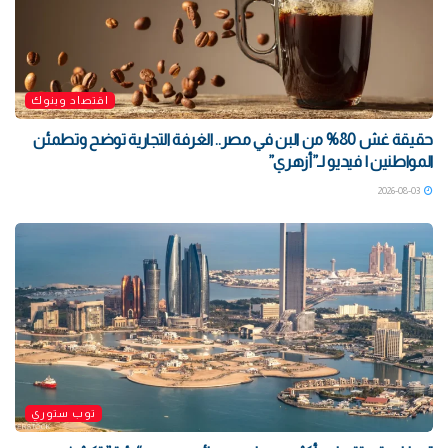
اقتصاد وبنوك
حقيقة غش 80% من البن في مصر.. الغرفة التجارية توضح وتطمئن
المواطنين | فيديو لـ”أزهري”
2026-08-03
توب ستوري