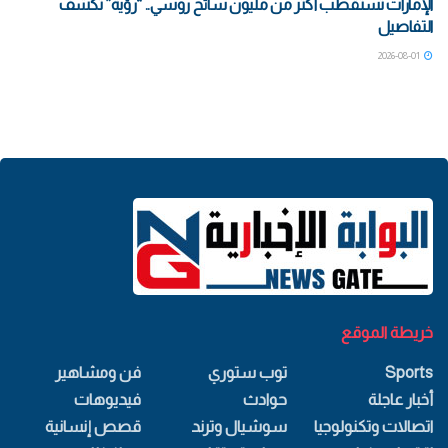
الإمارات تستقطب أكثر من مليون سائح روسي.. “رؤية” تكشف
التفاصيل
2026-08-01
خريطة الموقع
Sports
توب ستوري
فن ومشاهير
أخبار عاجلة
حوادث
فيديوهات
اتصالات وتكنولوجيا
سوشيال وترند
قصص إنسانية