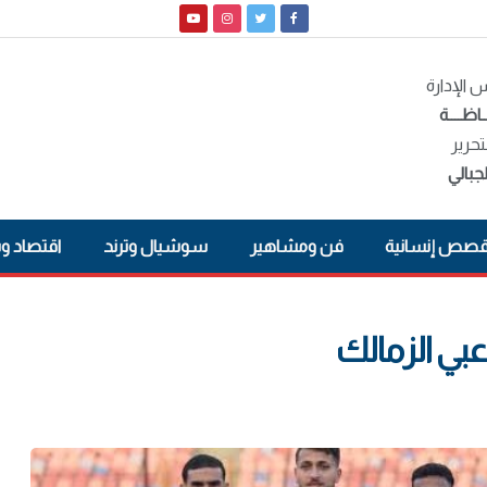
الإدارة
ـاظــــة
تحرير
جبالي
صص إنسانية
فن ومشاهير
سوشيال وترند
اقتصاد و
عبي الزمالك