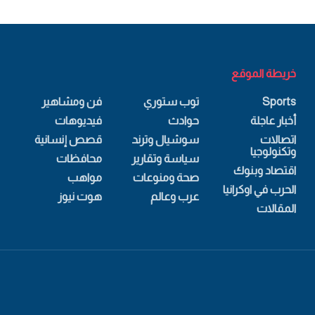
خريطة الموقع
Sports
توب ستوري
فن ومشاهير
أخبار عاجلة
حوادث
فيديوهات
اتصالات
سوشيال وترند
قصص إنسانية
وتكنولوجيا
سياسة وتقارير
محافظات
اقتصاد وبنوك
صحة ومنوعات
مواهب
الحرب في اوكرانيا
عرب وعالم
هوت نيوز
المقالات