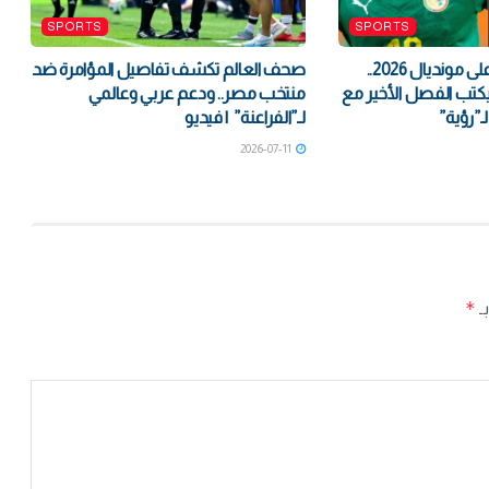
SPORTS
SPORTS
بعد إسدال الستار على مونديال 2026..
صحف العالم تكشف تفاصيل المؤامرة ضد
كتب الفصل الأخير مع
منتخب مصر.. ودعم عربي وعالمي
لـ”رؤية”
لـ”الفراعنة” | فيديو
2026-07-11
*
بـ