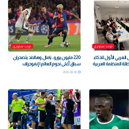
توب ستوري
توب ستوري
 العربي الأول للذكاء
220 مليون يورو.. يامال وهالاند يتصدران
ة المنظمة العربية
سباق أغلى نجوم العالم | إنفوجراف
2026-08-08