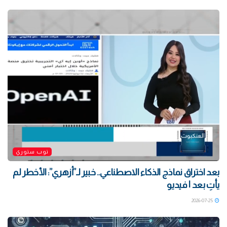
توب ستوري
بعد اختراق نماذج الذكاء الاصطناعي.. خبير لـ”أزهري”: الأخطر لم
يأتِ بعد | فيديو
2026-07-25