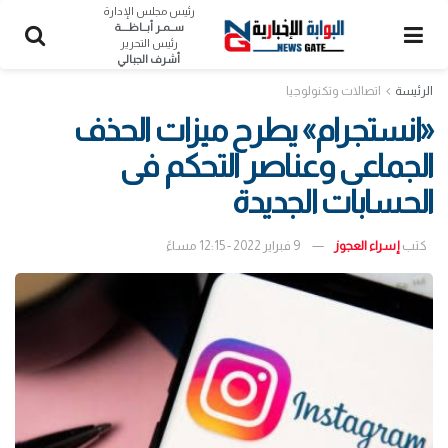
رئيس مجلس الإدارة
ســمـر أبــاظــــة
رئيس التحرير
أشرف الجبالي
الرئيسة
اتصالات وتكنولوجيا
«انستجرام» يطرح ميزات الحذف
الجماعى وعناصر التحكم فى
الحسابات الجديدة
كتب
إسراء العجوز
9 فبراير 2022 - 12:15 مساءً