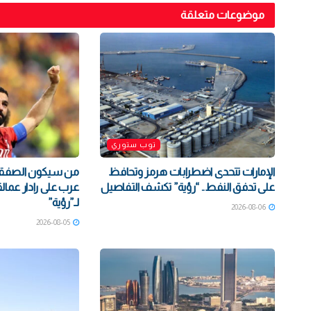
موضوعات متعلقة
توب ستوري
الإمارات تتحدى اضطرابات هرمز وتحافظ
على تدفق النفط.. “رؤية” تكشف التفاصيل
عرب على رادار عمالق
لـ”رؤية”
2026-08-06
2026-08-05