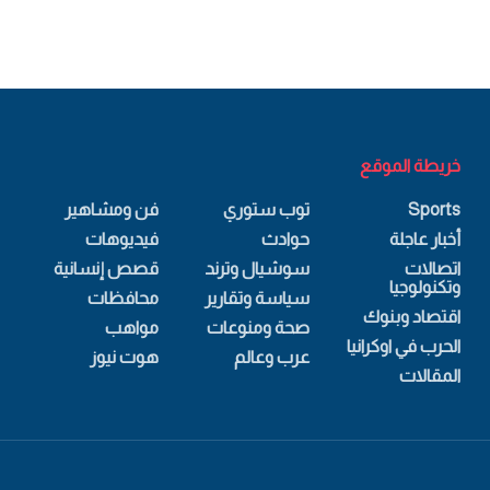
خريطة الموقع
Sports
توب ستوري
فن ومشاهير
أخبار عاجلة
حوادث
فيديوهات
اتصالات
سوشيال وترند
قصص إنسانية
وتكنولوجيا
سياسة وتقارير
محافظات
اقتصاد وبنوك
صحة ومنوعات
مواهب
الحرب في اوكرانيا
عرب وعالم
هوت نيوز
المقالات