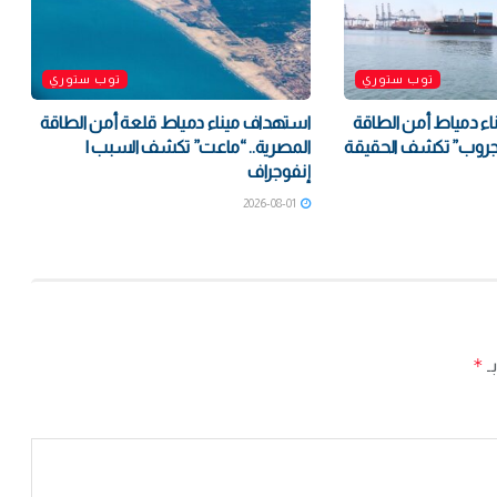
توب ستوري
توب ستوري
ء دمياط أمن الطاقة
استهداف ميناء دمياط قلعة أمن الطاقة
جروب” تكشف الحقيقة
المصرية.. “ماعت” تكشف السبب |
إنفوجراف
2026-08-01
*
بـ