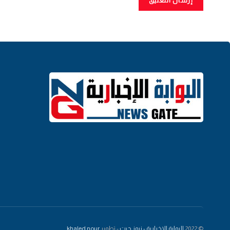
© 2022
البوابة الاخبارية - نيوز جيت
- تطوير
khaled nour
.