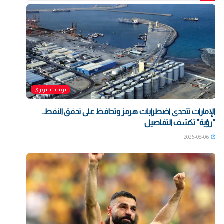
توب ستوري
الإمارات تتحدى اضطرابات هرمز وتحافظ على تدفق النفط..
“رؤية” تكشف التفاصيل
2026-08-06