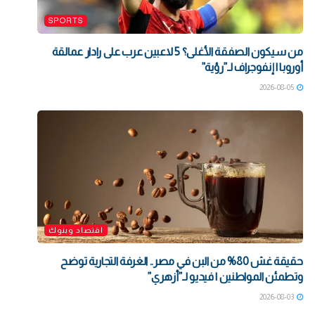
SPORTS
من سيكون الصفقة الأغلى؟ 5 لاعبين عرب على رادار عمالقة
أوروبا | إنفوجراف لـ”رؤية”
2026-08-05
اقتصاد وبنوك
حقيقة غش 80% من البن في مصر.. الغرفة التجارية توضح
وتطمئن المواطنين | فيديو لـ”أزهري”
2026-08-03