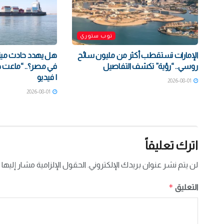
توب ستوري
الإمارات تستقطب أكثر من مليون سائح
هل يهدد حادث مينا
روسي.. “رؤية” تكشف التفاصيل
في مصر؟.. “ماعت 
| فيديو
2026-08-01
2026-08-01
اترك تعليقاً
لن يتم نشر عنوان بريدك الإلكتروني.
الحقول الإلزامية مشار إليها 
*
التعليق