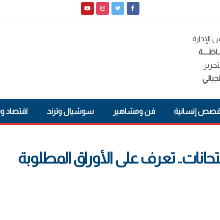
الإدارة
ـاظــــة
تحرير
جبالي
صص إنسانية
فن ومشاهير
سوشيال وترند
اقتصاد و
حانات.. تعرف على الأوراق المطلوبة