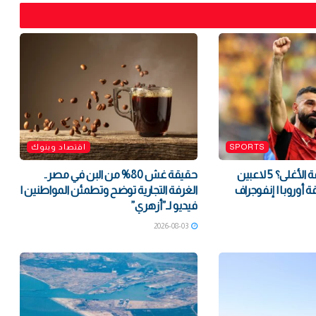
SPORTS
اقتصاد وبنوك
من سيكون الصفقة الأغلى؟ 5 لاعبين
حقيقة غش 80% من البن في مصر..
ة أوروبا | إنفوجراف
الغرفة التجارية توضح وتطمئن المواطنين |
فيديو لـ”أزهري”
2026-08-03