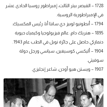
1728 – القيصر بيتر الثالث، إمبراطور روسيا الحادى عشر
في الإمبراطورية الروسية.
1794 – أنطونيو لوبيز دي سانتا أنا، رئيس المكسيك.
1895 – هنريك دام، عالم فيزيولوجيا وكيمياء حيوية
دنماركي حاصل على جائزة نوبل في الطب عام 1943.
1904 – أليكسي كوسيغين، سياسي ورجل دولة
سوفيتي.
1907 – ويستن هيو أودن، شاعر إنجليزي.