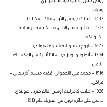
رياض محرز، لاعب كرة قدم جزائري.
وفيات
1437 – الملك جيمس الأول، ملك اسكتلندا.
1513 – البابا يوليوس الثاني، بابا الكنيسة الرومانية
الكاثوليكية.
1677 – باروخ سبينوزا، فيلسوف هولندي.
1794 – أنطونيو لوبيز دي سانتا أنا، رئيس المكسيك
الثامن.
1916 – محمد علي النخجواني، فقيه مسلم أذربيجاني –
عراقي.
1926 – هايك كامرلينغ أونس، عالم فيزياء هولندي
حاصل على جائزة نوبل في الفيزياء عام 1913.