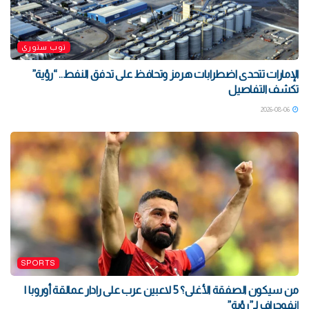
توب ستوري
الإمارات تتحدى اضطرابات هرمز وتحافظ على تدفق النفط.. “رؤية”
تكشف التفاصيل
2026-08-06
SPORTS
من سيكون الصفقة الأغلى؟ 5 لاعبين عرب على رادار عمالقة أوروبا |
إنفوجراف لـ”رؤية”