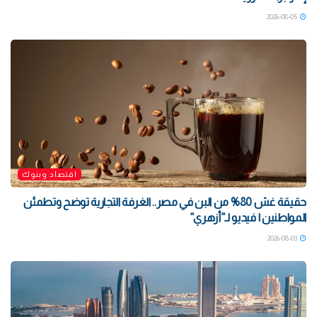
2026-08-05
اقتصاد وبنوك
حقيقة غش 80% من البن في مصر.. الغرفة التجارية توضح وتطمئن
المواطنين | فيديو لـ”أزهري”
2026-08-03