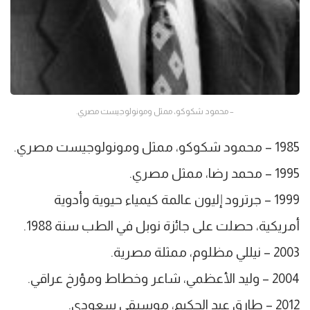
– محمود شكوكو، ممثل ومونولوجيست مصري.
1985 – محمود شكوكو، ممثل ومونولوجيست مصري.
1995 – محمد رضا، ممثل مصري.
1999 – جرترود إليون عالمة كيمياء حيوية وأدوية
أمريكية، حصلت على جائزة نوبل في الطب سنة 1988.
2003 – نيللي مظلوم، ممثلة مصرية.
2004 – وليد الأعظمي، شاعر وخطاط ومؤرخ عراقي.
2012 – طارق عبد الحكيم، موسيقي سعودي.