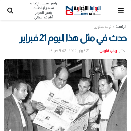
رئيس مجلس الإدارة
ســمـر أبــاظــــة
رئيس التحرير
أشرف الجبالي
الرئيسة
توب ستوري
حدث في مثل هذا اليوم 21 فبراير
كتب
رباب فارس
21 فبراير 2022 - 9:42 صباحًا