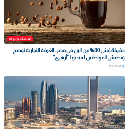
اقتصاد وبنوك
حقيقة غش 80% من البن في مصر.. الغرفة التجارية توضح
وتطمئن المواطنين | فيديو لـ”أزهري”
2026-08-03