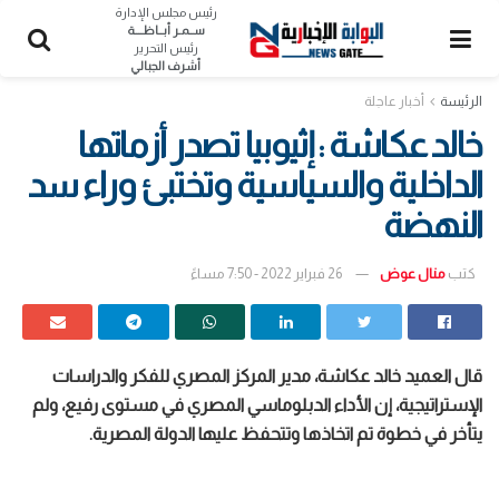
رئيس مجلس الإدارة
ســمـر أبــاظــــة
رئيس التحرير
أشرف الجبالي
الرئيسة
أخبار عاجلة
خالد عكاشة : إثيوبيا تصدر أزماتها
الداخلية والسياسية وتختبئ وراء سد
النهضة
كتب
منال عوض
26 فبراير 2022 - 7:50 مساءً
قال العميد خالد عكاشة، مدير المركز المصري للفكر والدراسات
الإستراتيجية، إن الأداء الدبلوماسي المصري في مستوى رفيع، ولم
يتأخر في خطوة تم اتخاذها وتتحفظ عليها الدولة المصرية.