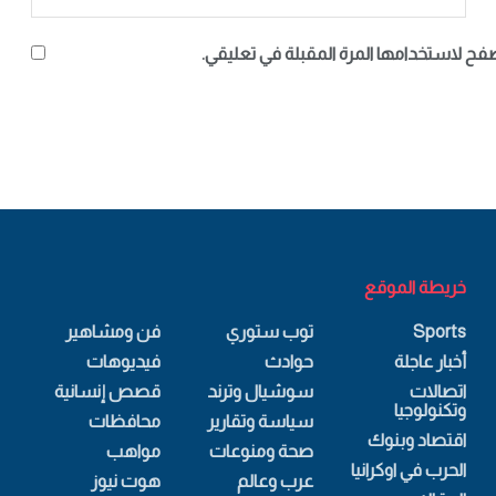
صفح لاستخدامها المرة المقبلة في تعليقي.
خريطة الموقع
Sports
توب ستوري
فن ومشاهير
أخبار عاجلة
حوادث
فيديوهات
اتصالات
سوشيال وترند
قصص إنسانية
وتكنولوجيا
سياسة وتقارير
محافظات
اقتصاد وبنوك
صحة ومنوعات
مواهب
الحرب في اوكرانيا
عرب وعالم
هوت نيوز