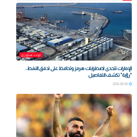
توب ستوري
الإمارات تتحدى اضطرابات هرمز وتحافظ على تدفق النفط..
“رؤية” تكشف التفاصيل
2026-08-06