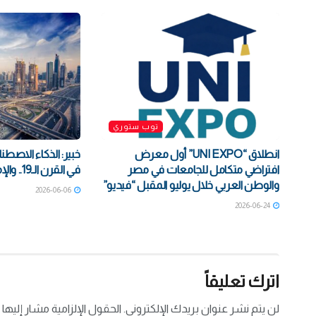
توب ستوري
انطلاق “UNI EXPO” أول معرض
خبير: الذكاء الاصط
افتراضي متكامل للجامعات في مصر
في القرن الـ19.. والإمارات تتفوق | فيديو
والوطن العربي خلال يوليو المقبل “فيديو”
2026-06-06
2026-06-24
اترك تعليقاً
لن يتم نشر عنوان بريدك الإلكتروني.
الحقول الإلزامية مشار إليها 