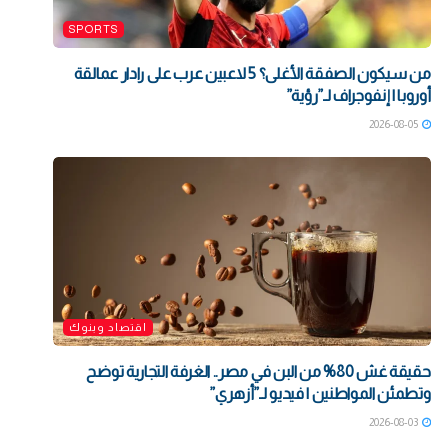
SPORTS
من سيكون الصفقة الأغلى؟ 5 لاعبين عرب على رادار عمالقة
أوروبا | إنفوجراف لـ”رؤية”
2026-08-05
اقتصاد وبنوك
حقيقة غش 80% من البن في مصر.. الغرفة التجارية توضح
وتطمئن المواطنين | فيديو لـ”أزهري”
2026-08-03