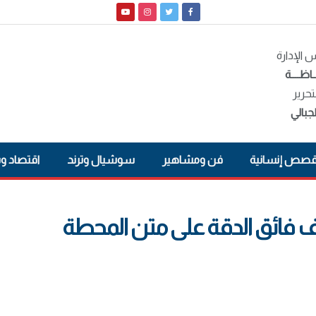
الإدارة
ـاظــــة
تحرير
جبالي
صص إنسانية
فن ومشاهير
سوشيال وترند
اقتصاد و
ف فائق الدقة على متن المحطة