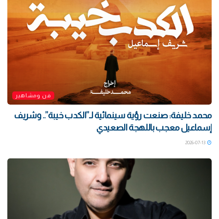
فن ومشاهير
محمد خليفة: صنعت رؤية سينمائية لـ”الكدب خيبة”.. وشريف
إسماعيل معجب باللهجة الصعيدي
2026-07-13