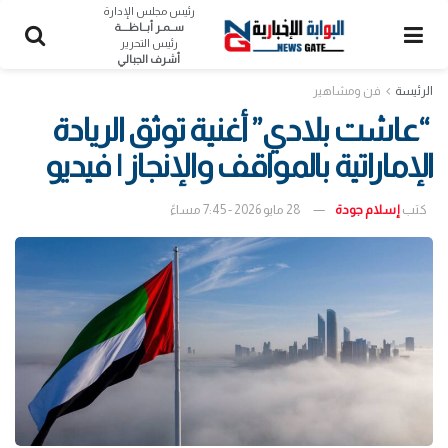
رئيس مجلس الإدارة
ســمـر أبــاظــــة
رئيس التحرير
أشرف الجبالي
الرئيسة
فن ومشاهير
“عاشت بلادي” أغنية توثق الريادة
الإماراتية بالمواقف والإنجاز | فيديو
كتب
إسلام جودة
28 مايو 2026 - 7:45 مساءً