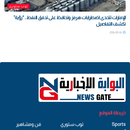
توب ستوري
الإمارات تتحدى اضطرابات هرمز وتحافظ على تدفق النفط.. “رؤية”
تكشف التفاصيل
2026-08-06
خريطة الموقع
Sports
توب ستوري
فن ومشاهير