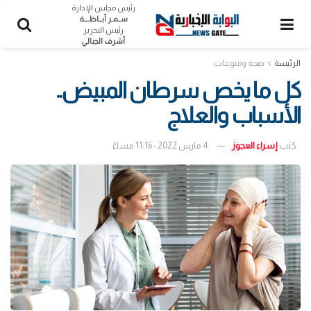
رئيس مجلس الإدارة
ســمـر أبــاظــــة
رئيس التحرير
أشرف الجبالي
الرئيسة
صحة ومنوعات
كل ما يخص سرطان المبيض..
الأسباب والعلاج
كتب
إسراء العجوز
4 مارس 2022 - 11:16 مساءً