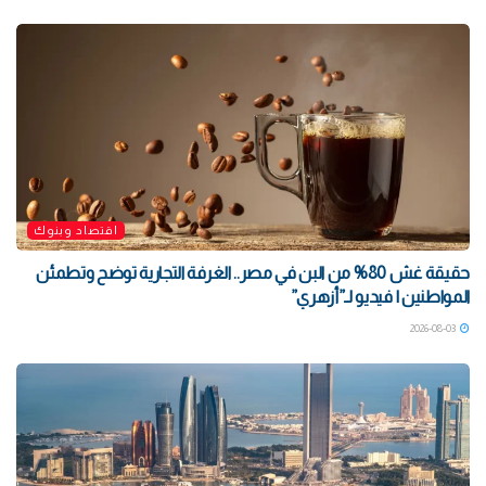
اقتصاد وبنوك
حقيقة غش 80% من البن في مصر.. الغرفة التجارية توضح وتطمئن
المواطنين | فيديو لـ”أزهري”
2026-08-03