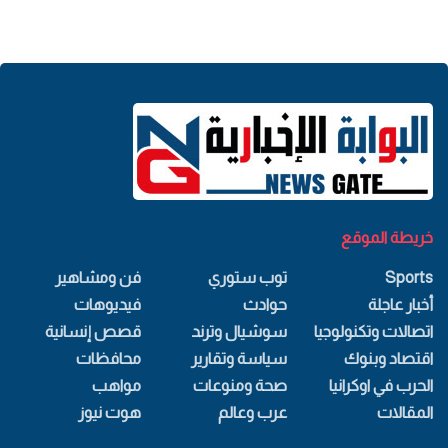
خريطة الموقع
Sports
توب ستوري
فن ومشاهير
أخبار عاجلة
حوادث
فيديوهات
اتصالات وتكنولوجيا
سوشيال وترند
قصص إنسانية
اقتصاد وبنوك
سياسة وتقارير
محافظات
الحرب في اوكرانيا
صحة ومنوعات
مواهب
المقالات
عرب وعالم
هوت نيوز