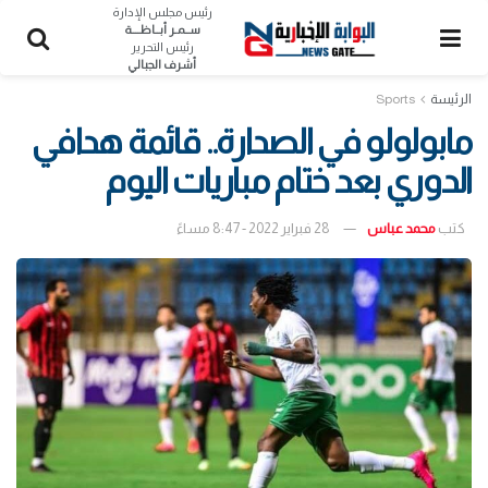
رئيس مجلس الإدارة
ســمـر أبــاظــــة
رئيس التحرير
أشرف الجبالي
الرئيسة
Sports
مابولولو في الصدارة.. قائمة هدافي
الدوري بعد ختام مباريات اليوم
كتب
محمد عباس
28 فبراير 2022 - 8:47 مساءً