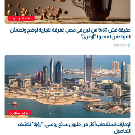
اقتصاد وبنوك
حقيقة غش 80% من البن في مصر.. الغرفة التجارية توضح وتطمئن
المواطنين | فيديو لـ”أزهري”
2026-08-03
توب ستوري
الإمارات تستقطب أكثر من مليون سائح روسي.. “رؤية” تكشف
التفاصيل