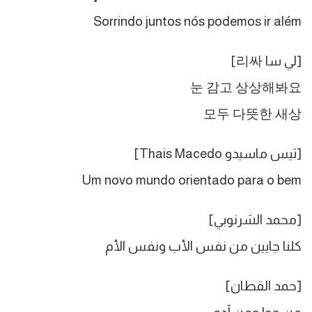
Sorrindo juntos nós podemos ir além
[لي سا 리싸]
눈 감고 상상해봐요
모두 다뜻한 새상
[ثيس ماسيدو Thais Macedo]
Um novo mundo orientado para o bem
[محمد الشرنوبي]
كلنا جايين من نفس الأب ونفس الأم
[حمد القطان]