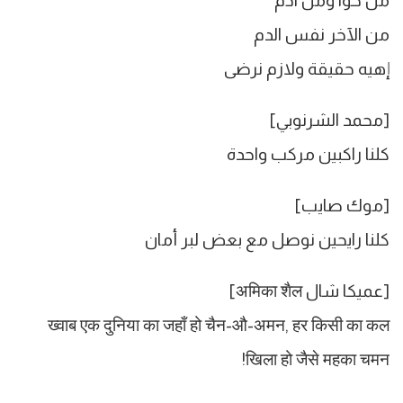
من حوا ومن آدم
من الآخر نفس الدم
إهيه حقيقة ولازم نرضى
[محمد الشرنوبي]
كلنا راكبين مركب واحدة
[موك صايب]
كلنا رايحين نوصل مع بعض لبر أمان
[عمیکا شال अमिका शैल]
ख्वाब एक दुनिया का जहाँ हो चैन-औ-अमन, हर किसी का कल
खिला हो जैसे महका चमन!