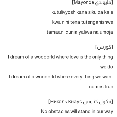
[مايوندي Mayonde]
kutulivyoshikana siku za kale
kwa nini tena tutenganishwe
tamaani dunia yaliwa na umoja
[كورس]
I dream of a woooorld where love is the only thing
we do
I dream of a woooorld where every thing we want
comes true
[نيكول كناوس Николь Кнаус]
No obstacles will stand in our way