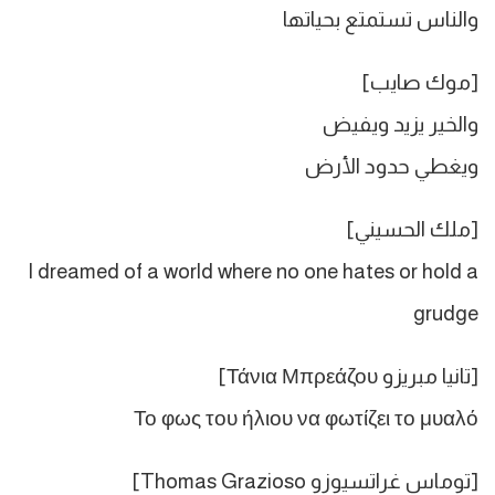
والناس تستمتع بحياتها
[موك صايب]
والخير يزيد ويفيض
ويغطي حدود الأرض
[ملك الحسيني]
I dreamed of a world where no one hates or hold a
grudge
[تانيا مبريزو Τάνια Μπρεάζου]
Το φως του ήλιου να φωτίζει το μυαλό
[توماس غراتسيوزو Thomas Grazioso]