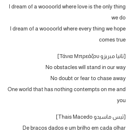
I dream of a woooorld where love is the only thing
we do
I dream of a woooorld where every thing we hope
comes true
[تانيا مبريزو Τάνια Μπρεάζου]
No obstacles will stand in our way
No doubt or fear to chase away
One world that has nothing contempts on me and
you
[ثيس ماسيدو Thais Macedo]
De braços dados e um brilho em cada olhar