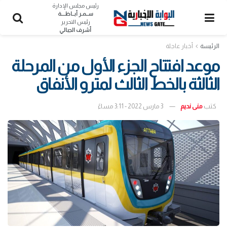
رئيس مجلس الإدارة
ســمـر أبــاظــــة
رئيس التحرير
أشرف الجبالي
الرئيسة
أخبار عاجلة
موعد افتتاح الجزء الأول من المرحلة
الثالثة بالخط الثالث لمترو الأنفاق
كتب
منى نديم
3 مارس 2022 - 3:11 مساءً