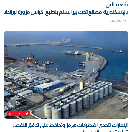
شعبة البن
بالإسكندرية: مصانع تحت بير السلم بتطبع أكياس مزورة لبراندات ش
2026-08-07
توب ستوري
الإمارات تتحدى اضطرابات هرمز وتحافظ على تدفق النفط..