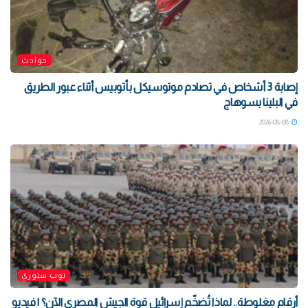
حوادث
إصابة 3 أشخاص في تصادم موتوسيكل بأتوبيس أثناء عبور الطريق
في البلينا بسوهاج
2026-08-08
توب ستوري
أرقام مغلوطة.. لماذا تُضخّم إسرائيل قوة الجيش المصري الآن؟ | فيديو